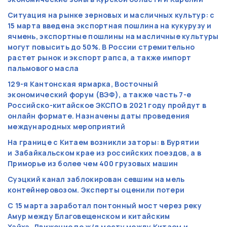
Ситуация на рынке зерновых и масличных культур: с
15 марта введена экспортная пошлина на кукурузу и
ячмень, экспортные пошлины на масличные культуры
могут повысить до 50%. В России стремительно
растет рынок и экспорт рапса, а также импорт
пальмового масла
129-я Кантонская ярмарка, Восточный
экономический форум (ВЭФ), а также часть 7-е
Российско-китайское ЭКСПО в 2021 году пройдут в
онлайн формате. Назначены даты проведения
международных мероприятий
На границе с Китаем возникли заторы: в Бурятии
и Забайкальском крае из российских поездов, а в
Приморье из более чем 400 грузовых машин
Суэцкий канал заблокирован севшим на мель
контейнеровозом. Эксперты оценили потери
С 15 марта заработал понтонный мост через реку
Амур между Благовещенском и китайским
Хэйхэ. Движение по ж/д мосту между Китаем и