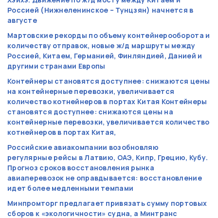
Россией (Нижнеленинское – Тунцзян) начнется в
августе
Мартовские рекорды по объему контейнерооборота и
количеству отправок, новые ж/д маршруты между
Россией, Китаем, Германией, Финляндией, Данией и
другими странами Европы
Контейнеры становятся доступнее: снижаются цены
на контейнерные перевозки, увеличивается
количество котнейнеров в портах Китая Контейнеры
становятся доступнее: снижаются цены на
контейнерные перевозки, увеличивается количество
котнейнеров в портах Китая,
Российские авиакомпании возобновляю
регулярные рейсы в Латвию, ОАЭ, Кипр, Грецию, Кубу.
Прогноз сроков восстановления рынка
авиаперевозок не оправдывается: восстановление
идет более медленными темпами
Минпромторг предлагает привязать сумму портовых
сборов к «экологичности» судна, а Минтранс