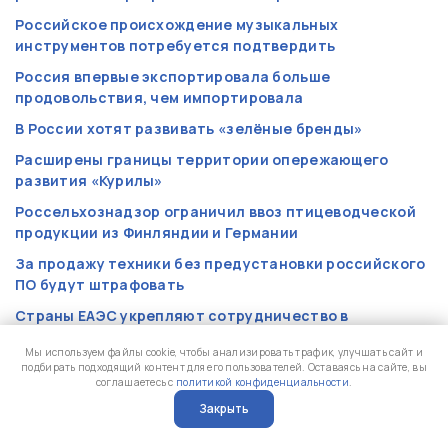
Российское происхождение музыкальных
инструментов потребуется подтвердить
Россия впервые экспортировала больше
продовольствия, чем импортировала
В России хотят развивать «зелёные бренды»
Расширены границы территории опережающего
развития «Курилы»
Россельхознадзор ограничил ввоз птицеводческой
продукции из Финляндии и Германии
За продажу техники без предустановки российского
ПО будут штрафовать
Страны ЕАЭС укрепляют сотрудничество в
авиационной, научно-технической, транспортной и
Мы используем файлы cookie, чтобы анализировать трафик, улучшать сайт и
других сферах
подбирать подходящий контент для его пользователей. Оставаясь на сайте, вы
соглашаетесь с
политикой конфиденциальности
.
Пестицидам, химикатам и ГМО семенам ограничат
доступ в Россию
Закрыть
?
Китай создаст пять инновационных зон развития