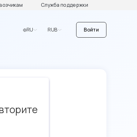
возчикам
Служба поддержки
RU
RUB
Войти
овторите