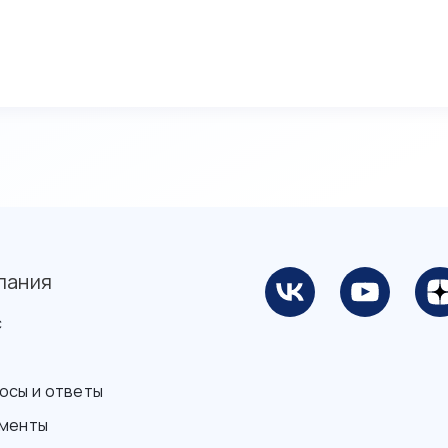
пания
с
осы и ответы
менты