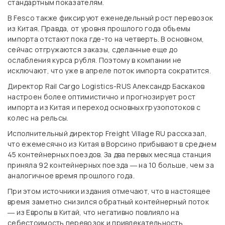
стандартным показателям.
В Fesco также фиксируют еженедельный рост перевозок
из Китая. Правда, от уровня прошлого года объемы
импорта отстают пока где-то на четверть. В основном,
сейчас отгружаются заказы, сделанные еще до
ослабления курса рубля. Поэтому в компании не
исключают, что уже в апреле поток импорта сократится.
Директор Rail Cargo Logistics-RUS Александр Баскаков
настроен более оптимистично и прогнозирует рост
импорта из Китая и переход основных грузопотоков с
колес на рельсы.
Исполнительный директор Freight Village RU рассказал,
что ежемесячно из Китая в Ворсино прибывают в среднем
45 контейнерных поездов. За два первых месяца станция
приняла 92 контейнерных поезда ― на 10 больше, чем за
аналогичное время прошлого года.
При этом источники издания отмечают, что в настоящее
время заметно снизился обратный контейнерный поток
― из Европы в Китай, что негативно повлияло на
себестоимость перевозок и привлекательность