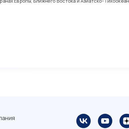
транах Европы, Ближнего Востока и Азиатско-Тихоокеан
пания