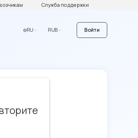
возчикам
Служба поддержки
RU
RUB
Войти
овторите