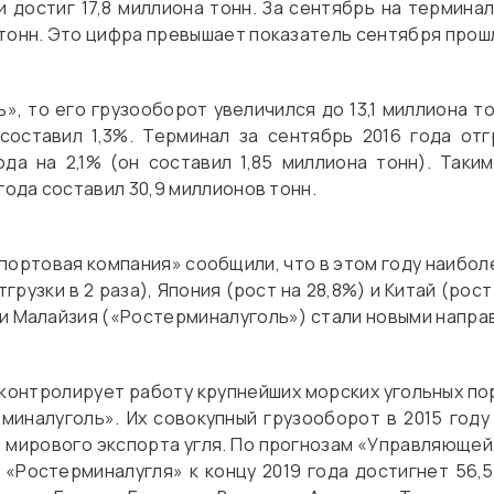
и достиг 17,8 миллиона тонн. За сентябрь на терминал
тонн. Это цифра превышает показатель сентября прошл
», то его грузооборот увеличился до 13,1 миллиона т
оставил 1,3%. Терминал за сентябрь 2016 года отг
да на 2,1% (он составил 1,85 миллиона тонн). Таки
года составил 30,9 миллионов тонн.
ортовая компания» сообщили, что в этом году наибо
грузки в 2 раза), Япония (рост на 28,8%) и Китай (рост
 и Малайзия («Ростерминалуголь») стали новыми напра
онтролирует работу крупнейших морских угольных по
иналуголь». Их совокупный грузооборот в 2015 году
 мирового экспорта угля. По прогнозам «Управляюще
«Ростерминалугля» к концу 2019 года достигнет 56,