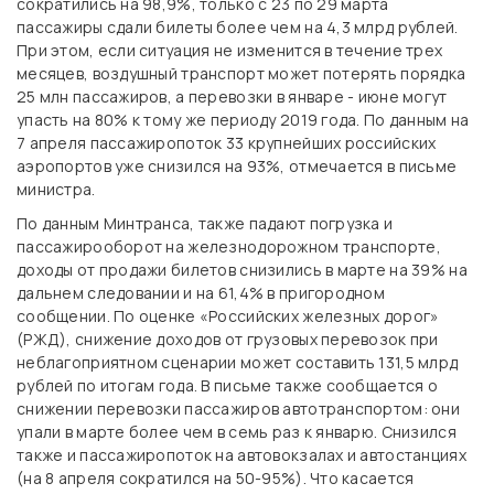
сократились на 98,9%, только с 23 по 29 марта
пассажиры сдали билеты более чем на 4,3 млрд рублей.
При этом, если ситуация не изменится в течение трех
месяцев, воздушный транспорт может потерять порядка
25 млн пассажиров, а перевозки в январе - июне могут
упасть на 80% к тому же периоду 2019 года. По данным на
7 апреля пассажиропоток 33 крупнейших российских
аэропортов уже снизился на 93%, отмечается в письме
министра.
По данным Минтранса, также падают погрузка и
пассажирооборот на железнодорожном транспорте,
доходы от продажи билетов снизились в марте на 39% на
дальнем следовании и на 61,4% в пригородном
сообщении. По оценке «Российских железных дорог»
(РЖД), снижение доходов от грузовых перевозок при
неблагоприятном сценарии может составить 131,5 млрд
рублей по итогам года. В письме также сообщается о
снижении перевозки пассажиров автотранспортом: они
упали в марте более чем в семь раз к январю. Снизился
также и пассажиропоток на автовокзалах и автостанциях
(на 8 апреля сократился на 50-95%). Что касается