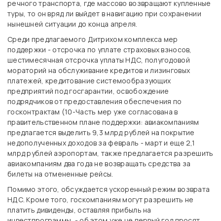
речного транспорта, где массово возвращают купленные
туры, то он вряд ли выйдет в навигацию при сохранении
нынешней ситуации до конца апреля.
Среди предлагаемого Дитрихом комплекса мер
поддержки - отсрочка по уплате страховых взносов,
шестимесячная отсрочка уплаты НДС, полугодовой
мораторий на обслуживание кредитов и лизинговых
платежей, кредитование системообразующих
предприятий под госгарантии, освобождение
подрядчиков от предоставления обеспечения по
госконтрактам (10-Часть мер уже согласована в
правительственном плане поддержки: авиакомпаниям
предлагается выделить 9,3 млрд рублей на покрытие
недополученных доходов за февраль - март и еще 2,1
млрд рублей аэропортам, также предлагается разрешить
авиакомпаниям два года не возвращать средства за
билеты на отмененные рейсы.
Помимо этого, обсуждается ускоренный режим возврата
НДС. Кроме того, госкомпаниям могут разрешить не
платить дивиденды, оставляя прибыль на
инвестпрограммы, - об этом уже не первый год просят