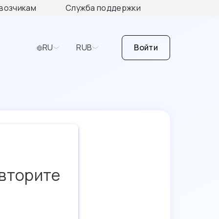
возчикам
Служба поддержки
RU
RUB
Войти
овторите