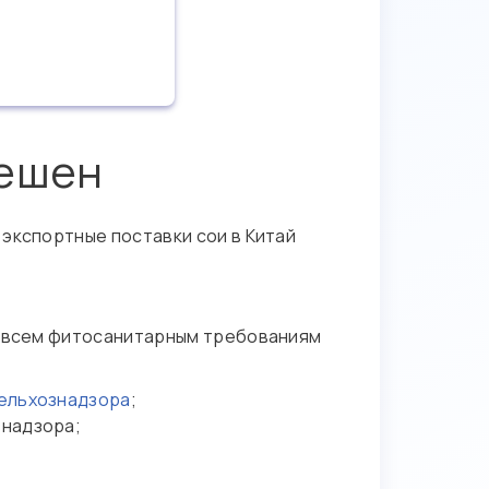
решен
экспортные поставки сои в Китай
ть всем фитосанитарным требованиям
ельхознадзора
;
знадзора;