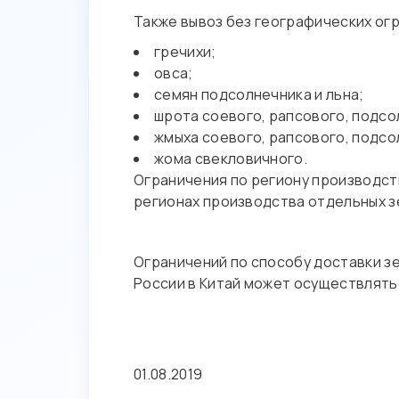
Также вывоз без географических ог
гречихи;
овса;
семян подсолнечника и льна;
шрота соевого, рапсового, подсо
жмыха соевого, рапсового, подсо
жома свекловичного.
Ограничения по региону производств
регионах производства отдельных зе
Ограничений по способу доставки з
России в Китай может осуществлять
01.08.2019