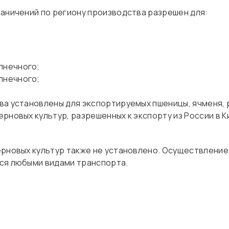
раничений по региону производства разрешен для:
лнечного;
лнечного;
а установлены для экспортируемых пшеницы, ячменя, р
рновых культур, разрешенных к экспорту из России в К
ерновых культур также не установлено. Осуществление
ся любыми видами транспорта.