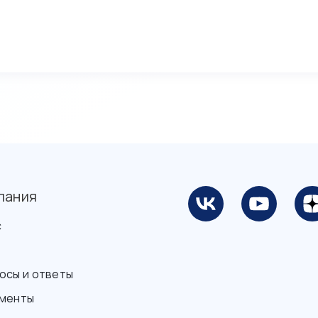
пания
с
осы и ответы
менты