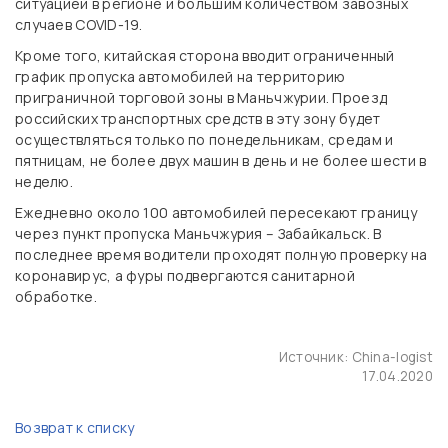
ситуацией в регионе и большим количеством завозных
случаев COVID-19.
Кроме того, китайская сторона вводит ограниченный
график пропуска автомобилей на территорию
приграничной торговой зоны в Маньчжурии. Проезд
российских транспортных средств в эту зону будет
осуществляться только по понедельникам, средам и
пятницам, не более двух машин в день и не более шести в
неделю.
Ежедневно около 100 автомобилей пересекают границу
через пункт пропуска Маньчжурия – Забайкальск. В
последнее время водители проходят полную проверку на
коронавирус, а фуры подвергаются санитарной
обработке.
Источник:
China-logist
17.04.2020
Возврат к списку