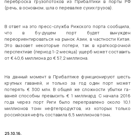
переброска грузопотоков из Прибалтики в порты РФ
(речь, в основном, шла о перевалке сухих грузов).
В ответ на это пресс-служба Рижского порта сообщила,
что в бу-дущем порт будет вынужден
переориентироваться на рынок Азии, в частности Китая.
Это вызовет некоторые потери, так в краткосрочной
перспективе (период 1-2 месяца) ущерб может составить
от € 40,6 миллиона до € 57,2 миллиона.
На данный момент в Прибалтике функционируют шесть
крупных гаваней, и только за год один порт может
потерять € 300 млн. В общей же сложности убытки га-
ваней способны превысить € 1 миллиард. С начала 2016
года через порт Риги было переправлено около 10,1
миллионов тонн нефтепродуктов, из которых только
российская нефть составила 6,5 миллионов тонн.
25.10.16.