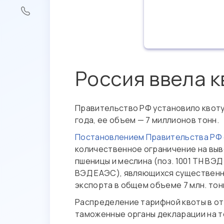
Россия ввела к
Правительство РФ установило квоту н
года, ее объем — 7 миллионов тонн.
Постановлением Правительства РФ о
количественное ограничение на выв
пшеницы и меслина (поз. 1001 ТН ВЭД 
ВЭД ЕАЭС), являющихся существенно
экспорта в общем объеме 7 млн. тон
Распределение тарифной квоты в от
таможенные органы декларации на т