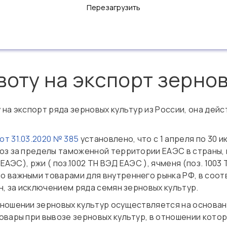
Перезагрузить
воту на экспорт зерно
а экспорт ряда зерновых культур из России, она дейст
т 31.03.2020 № 385
установлено, что с 1 апреля по 30
оз за пределы таможенной территории ЕАЭС в страны,
ЕАЭС), ржи ( поз.1002 ТН ВЭД ЕАЭС ), ячменя (поз. 1003
 важными товарами для внутреннего рынка РФ, в соо
н, за исключением ряда семян зерновых культур.
ношении зерновых культур осуществляется на основан
овары при вывозе зерновых культур, в отношении кото