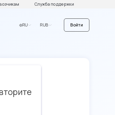
возчикам
Служба поддержки
RU
RUB
Войти
овторите