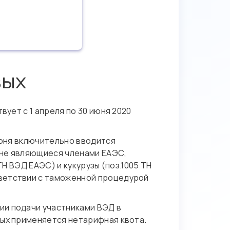
вых
вует с 1 апреля по 30 июня 2020
 июня включительно вводится
 не являющиеся членами ЕАЭС,
 ТН ВЭД ЕАЭС) и кукурузы (поз.1005 ТН
тветствии с таможенной процедурой
ии подачи участниками ВЭД в
рых применяется нетарифная квота.