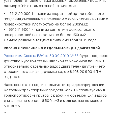
установлены новые ставки ввозных таможенных пошлин в
размере 0% от таможенной стоимости:
5112 20 000 1 - ткани из шерстяной пряжи грбенного
прядения,смешанные в основном с химическими нитями с
поверхностной плотностью не более 200г/м2;
5515 11 900 1 - ткани из синтетических волокон с
поверхностной плотностью не более 130г/м2.
Данное решение вступит в силу 2 ноября 2019 года.
Ввозная пошлина на отдельные виды двигателей
Решением Совета ЕЭК от 30.09.2019 № 88
будет продлено
действие нулевой ставки ввозной таможенной пошлины
относительно отдельных видов двигателей внутреннего
сгорания, классифицируемых кодом 8408 20 990 4 ТН
ВЭД ЕАЭС.
Чаще всего этот код используется при декларировании
моторных транспортных средств БелАЗ, используемых в
транспортировке грузов, с рабочим объемом цилиндров
двигателя не менее 18 500 см3 и мощностью не менее
500 кВт 5.