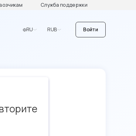
возчикам
Служба поддержки
RU
RUB
Войти
овторите