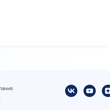
пания
с