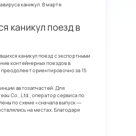
авируса каникул. В марте
я каникул поезд в
увшихся каникул поезд с экспортными
ние контейнерных поездов в
д преодолеет ориентировочно за 15
винции автозапчастей. Для
au Co., Ltd., оператор сервиса по
лены по схеме «сначала выпуск ―
твлялись на местах. Благодаря