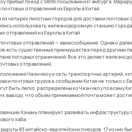
оу прибыл поезд с 6896 посылками из Гамбурга. Маршр
почтовых отправлений из Европы в Китай.
м из четырех пилотных городов для доставки почтовых
асились использовать железнодорожную станцию города
х отправлений из Европы в Китай.
 почтовых отправлений — авиасообщение. Однако далек
ов есть существенные преимущества перед другими пе
ствие погодных ограничений. Все это делает железнод
почтовых отправлений.
оложения Чжэнчжоу и сеть транспортных артерий, ко
вки почтовых грузов в сообщении Китая не только с Ев
огут быть легко распределены из Чжэнчжоу по всему К
 к выводу, что объем принимаемой почты может достига
овинции Хэнань планирует развивать инфраструктуру с
ового хаба.
шруты 83 китайско-европейских поездов. 17 из них бы