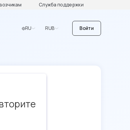
возчикам
Служба поддержки
RU
RUB
Войти
овторите