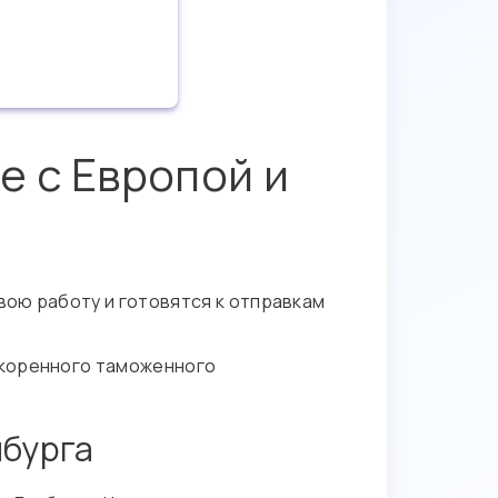
е с Европой и
ою работу и готовятся к отправкам
скоренного таможенного
мбурга