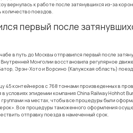
у вернулась к работе после затянувшихся из-за корон
 количество поездов.
ился первый после затянувшихс
нчабе в путь до Москвы отправился первый после затян
 Внутренней Монголии восстановила регулярное движе
Батор, Эрэн-Хото и Ворсино (Калужская область) поез
цу 45 контейнеров с 768 тоннами произведенных в про
 условиях эпидемии компания China Railway Hohhot Bure
 группами на местах, чтобы все процедуры были оформ
ерок». Все процедуры таможенного оформления осущес
ствить отправку поезда в намеченный срок.