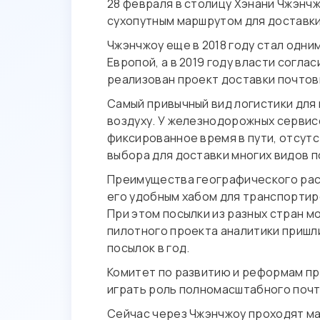
28 февраля в столицу Хэнани Чжэнчж
сухопутным маршрутом для доставки 
Чжэнчжоу еще в 2018 году стал одни
Европой, а в 2019 году власти согл
реализован проект доставки почтовы
Самый привычный вид логистики для
воздуху. У железнодорожных сервис
фиксированное время в пути, отсут
выбора для доставки многих видов 
Преимущества географического расп
его удобным хабом для транспортиро
При этом посылки из разных стран м
пилотного проекта аналитики пришли
посылок в год.
Комитет по развитию и реформам пр
играть роль полномасштабного почт
Сейчас через Чжэнчжоу проходят мар