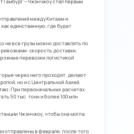
ут Гамбург – Чжэнчжоу стал первым
 отправлений между Китаем и
 как единственную, где будет
о не все грузы можно доставлять по
ревозками: скорость доставки,
орожные перевозки логистикой
торые через него проходят, делают
ропой, но и с Центральной Азией.
итаю. При первоначальных расчетах
ть 50 тыс. тонн и более 100 млн
танции Чжэнчжоу, чтобы она могла
ли отправлены в феврале, после того