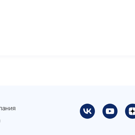
пания
с