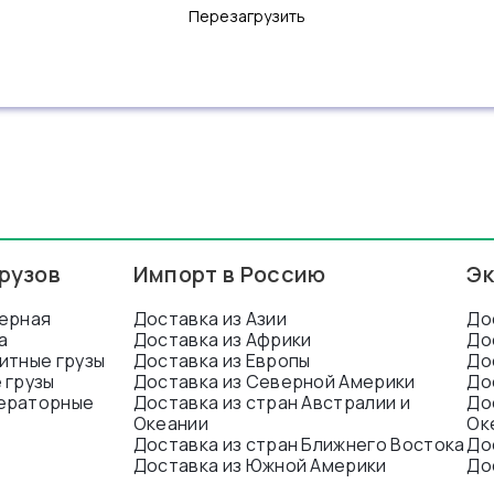
Перезагрузить
рузов
Импорт в Россию
Эк
ерная
Доставка из Азии
До
а
Доставка из Африки
До
итные грузы
Доставка из Европы
До
 грузы
Доставка из Северной Америки
До
ераторные
Доставка из стран Австралии и
До
Океании
Ок
Доставка из стран Ближнего Востока
До
Доставка из Южной Америки
До