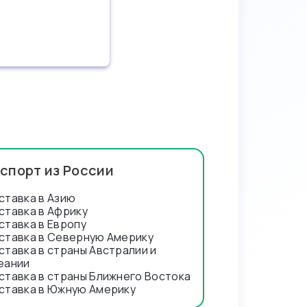
спорт из России
ставка в Азию
ставка в Африку
ставка в Европу
ставка в Северную Америку
ставка в страны Австралии и
еании
ставка в страны Ближнего Востока
ставка в Южную Америку