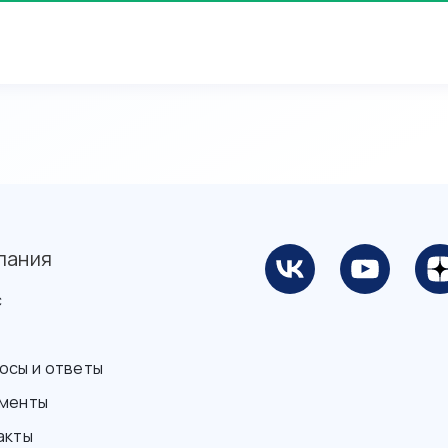
пания
с
осы и ответы
менты
акты