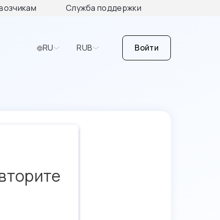
возчикам
Служба поддержки
RU
RUB
Войти
овторите