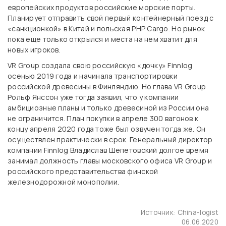
европейских продуктов российские морские порты.
Планирует отправить свой первый контейнерный поезд с
«санкционкой» в Китай и польская PHP Cargo. Но рынок
пока еще только открылся и места на нем хватит для
новых игроков.
VR Group создала свою российскую «дочку» Finnlog
осенью 2019 года и начинала транспортировки
российской древесины в Финляндию. Но глава VR Group
Рольф Янссон уже тогда заявил, что у компании
амбициозные планы и только древесиной из России она
не ограничится. План покупки в апреле 300 вагонов к
концу апреля 2020 года тоже был озвучен тогда же. Он
осуществлен практически в срок. Генеральный директор
компании Finnlog Владислав Шепетовский долгое время
занимал должность главы московского офиса VR Group и
российского представительства финской
железнодорожной монополии.
Источник:
China-logist
06.06.2020