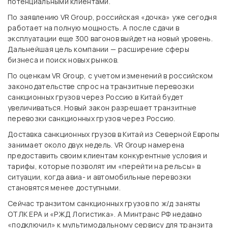
потенциальными клиентами.
По заявлению VR Group, российская «дочка» уже сегодня
работает на полную мощность. А после сдачи в
эксплуатации еще 300 вагонов выйдет на новый уровень.
Дальнейшая цель компании — расширение сферы
бизнеса и поиск новых рынков.
По оценкам VR Group, с учетом изменений в российском
законодательстве спрос на транзитные перевозки
санкционных грузов через Россию в Китай будет
увеличиваться. Новый закон разрешает транзитные
перевозки санкционных грузов через Россию.
Доставка санкционных грузов в Китай из Северной Европы
занимает около двух недель. VR Group намерена
предоставить своим клиентам конкурентные условия и
тарифы, которые позволят им «перейти на рельсы» в
ситуации, когда авиа- и автомобильные перевозки
становятся менее доступными.
Сейчас транзитом санкционных грузов по ж/д заняты
ОТЛК ЕРА и «РЖД Логистика». А Минтранс РФ недавно
«подключил» к мультимодальному сервису для транзита