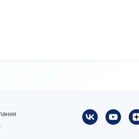
пания
с