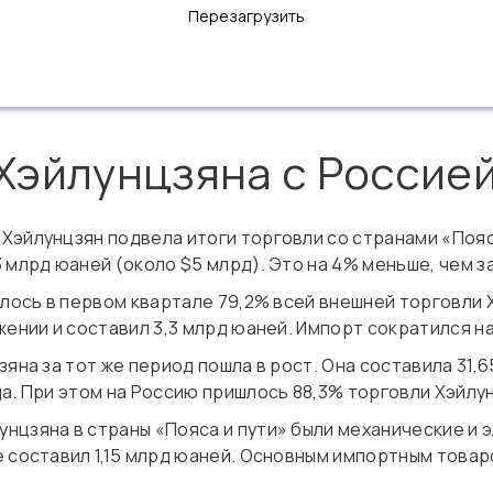
Перезагрузить
Хэйлунцзяна с Россие
эйлунцзян подвела итоги торговли со странами «Пояса
 млрд юаней (около $5 млрд). Это на 4% меньше, чем з
шлось в первом квартале 79,2% всей внешней торговли 
жении и составил 3,3 млрд юаней. Импорт сократился на
яна за тот же период пошла в рост. Она составила 31,6
а. При этом на Россию пришлось 88,3% торговли Хэйлу
нцзяна в страны «Пояса и пути» были механические и 
 составил 1,15 млрд юаней. Основным импортным товар