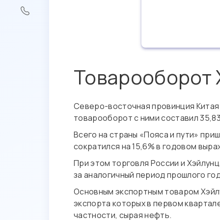
Товарооборот 
Северо-восточная провинция Китая Х
товарооборот с ними составил 35,83
Всего на страны «Пояса и пути» при
сократился на 15,6% в годовом выра
При этом торговля России и Хэйлунцз
за аналогичный период прошлого год
Основным экспортным товаром Хэйлу
экспорта которых в первом квартале
частности, сырая нефть.