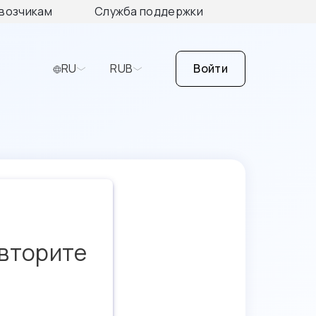
возчикам
Служба поддержки
RU
RUB
Войти
овторите