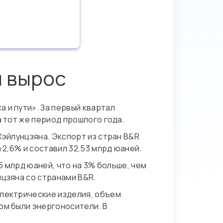
й вырос
 и пути». За первый квартал
а тот же период прошлого года.
Хэйлунцзяна. Экспорт из стран B&R
 2,6% и составил 32,53 млрд юаней.
5 млрд юаней, что на 3% больше, чем
нцзяна со странами B&R.
электрические изделия, объем
ом были энергоносители. В