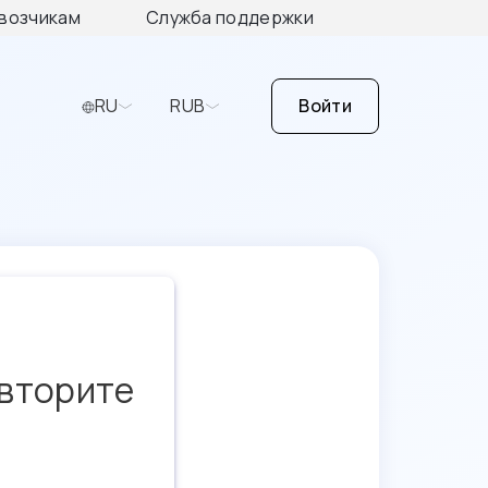
возчикам
Служба поддержки
RU
RUB
Войти
овторите