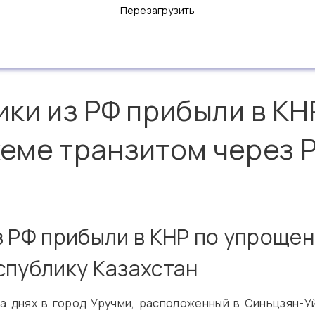
Перезагрузить
ки из РФ прибыли в КН
еме транзитом через 
з РФ прибыли в КНР по упроще
спублику Казахстан
на днях в город Уручми, расположенный в Синьцзян-У