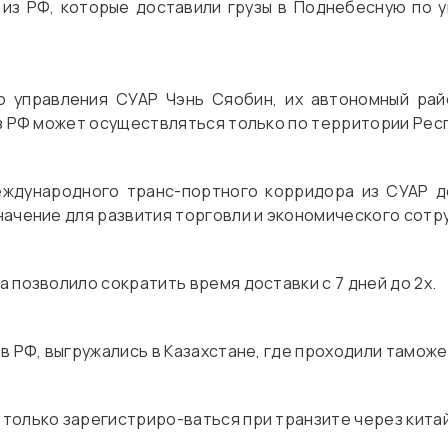
 из РФ, которые доставили грузы в Поднебесную по 
го управления СУАР Чэнь Сяобин, их автономный рай
из РФ может осуществляться только по территории Респ
еждународного транс-портного корридора из СУАР д
начение для развития торговли и экономического сотр
 позволило сократить время доставки с 7 дней до 2х.
в РФ, выгружались в Казахстане, где проходили тамож
только зарегистриро-ваться при транзите через китай