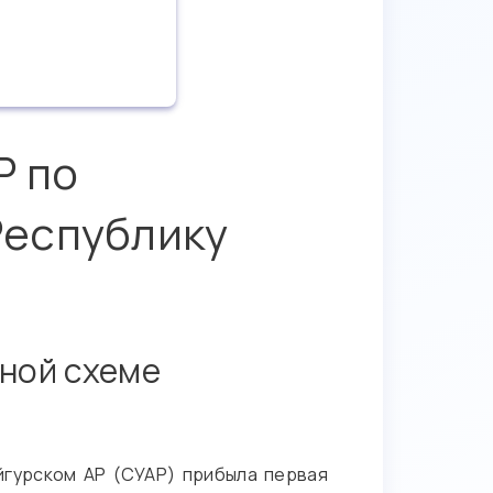
Р по
Республику
нной схеме
йгурском АР (СУАР) прибыла первая