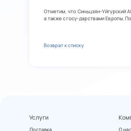
Отметим, что Синьцзян-Уйгурский А
а также с госу-дарствами Европы. П
Возврат к списку
Услуги
Ком
Доставка
О на