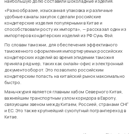
наибольшую долю составили шоколадные изделия.
«Разнообразие, изысканная упаковка и различные
удобные каналы закупок сделали российские
кондитерские изделия популярными в Китае и
способствовали росту их импорта», — рассказал один из
импортеров кондитерских изделий из РФ Сунь Фэй.
По словам таможни, для обеспечения эффективного
таможенного оформления импортируемых российских
кондитерских изделий во время эпидемии таможня
приняла ряд мер, таких как онлайн-офис и электронный
документооборот. Это позволило российским
кондитерским попасть на китайский рынок максимально
быстро.
Маньчжурия является главным хабом Северного Китая,
важнейшим транспортным узлом коридора в Европу,
связующим звеном между Китаем, Россией, странами СНГ
и ЕС. Это также крупнейший сухопутный погранпереход в
Китае.