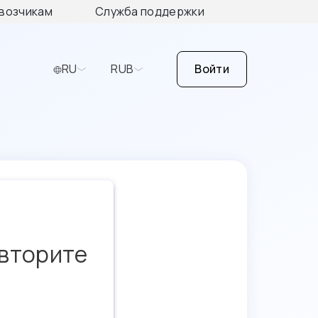
возчикам
Служба поддержки
RU
RUB
Войти
овторите