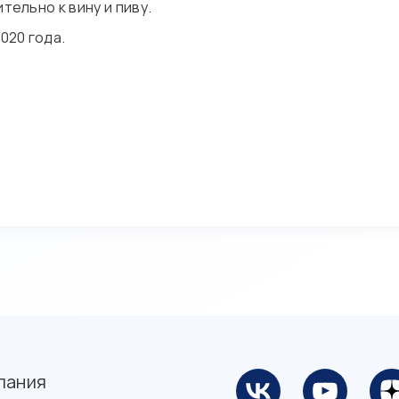
тельно к вину и пиву.
020 года.
пания