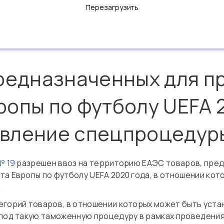
Перезагрузить
предназначенных для п
ропы по футболу UEFA 
явление спецпроцедур
№ 19
разрешен ввоз на территорию ЕАЭС товаров, пред
та Европы по футболу UEFA 2020 года, в отношении кот
а
егорий товаров, в отношении которых может быть уст
 под такую таможенную процедуру в рамках проведени