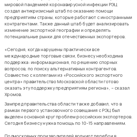
мировой пандемией коронавирусной инфекции РЭЦ
создал антикризисный штаб по оказанию помощи
предприятиям страны, которые работают с иностранными
контрагентами. Также данный штаб будет анализировать
изменение экспортной географии и определять
потенциальные рынки для отечественных экспортеров.
«Сегодня, когда нарушены практически все
международные торговые связи, бизнесу необходима
поддержка: информационная, по решению спорных
вопросов, по поиску альтернативных контрагентов.
Совместно с коллегами из «Российского экспортного
центра» правительство Московской области готово
оказать эту поддержку предприятиям региона», – сказал
Хромов.
Зампред правительства области также добавил, что в
рамках первого установочного совещания с РЭЦ был
выделен основной круг проблем российских экспортеров.
Сегодня бизнесу нужна помощь по 10-15 направлениям.
Подмосковных производителей волнуют перебои в