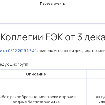
Перезагрузить
оллегии ЕЭК от 3 дека
 от 03.12.2019 № 40
привела уточнения для ряда позици
ледующих групп:
Описание
ыба и ракообразные, моллюски и прочие
Акту
водные беспозвоночные
кл