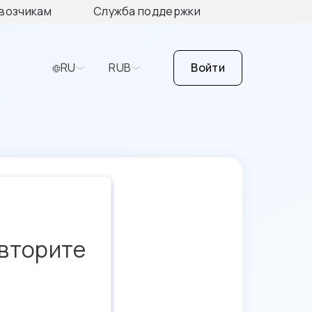
возчикам
Служба поддержки
RU
RUB
Войти
овторите