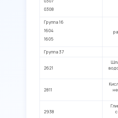
0307
0308
Группа 16
1604
ра
1605
Группа 37
Шла
2621
водо
Кис
2811
не
Гли
2938
с