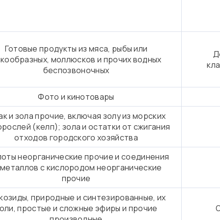
Готовые продукты из мяса, рыбы или
Д
кообразных, моллюсков и прочих водных
кл
беспозвоночных
Фото и кинотовары
к и зола прочие, включая золу из морских
рослей (келп); зола и остатки от сжигания
отходов городского хозяйства
лоты неорганические прочие и соединения
металлов с кислородом неорганические
прочие
козиды, природные и синтезированные, их
оли, простые и сложные эфиры и прочие
производные