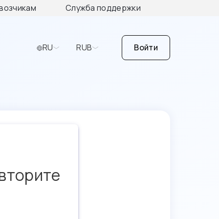
возчикам
Служба поддержки
RU
RUB
Войти
овторите