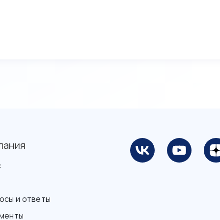
пания
с
осы и ответы
менты