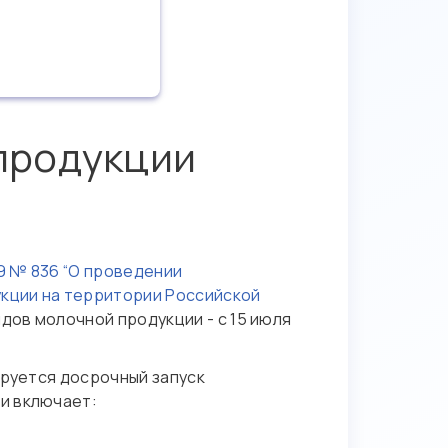
продукции
9 № 836 “О проведении
кции на территории Российской
ов молочной продукции - с 15 июля
ируется досрочный запуск
и включает: