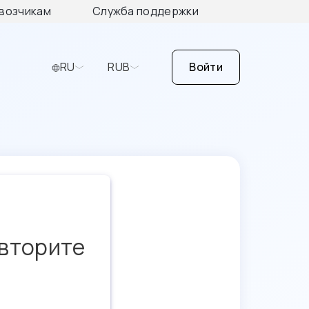
возчикам
Служба поддержки
RU
RUB
Войти
овторите