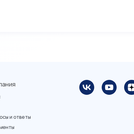
пания
с
осы и ответы
менты