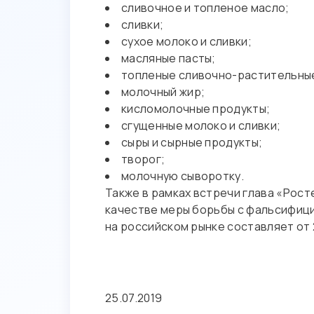
сливочное и топленое масло;
сливки;
сухое молоко и сливки;
масляные пасты;
топленые сливочно-растительные
молочный жир;
кисломолочные продукты;
сгущенные молоко и сливки;
сыры и сырные продукты;
творог;
молочную сыворотку.
Также в рамках встречи глава «Рост
качестве меры борьбы с фальсифиц
на российском рынке составляет от 
25.07.2019