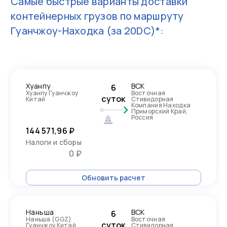
Самые быстрые варианты доставки
контейнерных грузов по маршруту
Гуанчжоу-Находка
(за 20DC)*:
Хуанпу
ВСК
6
Хуанпу Гуанчжоу
Восточная
суток
Китай
Стивидорная
Компания Находка
Приморский Край,
Россия
144 571,96 ₽
Налоги и сборы
0 ₽
Обновить расчет
Наньша
ВСК
6
Наньша (GGZ)
Восточная
суток
Гуанчжоу Китай
Стивидорная