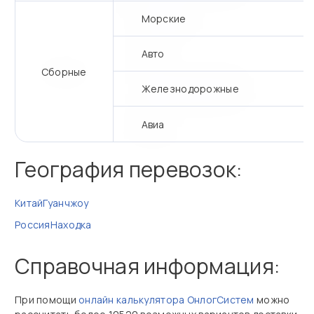
Морские
Авто
Сборные
Железнодорожные
Авиа
География перевозок:
Китай
Гуанчжоу
Россия
Находка
Справочная информация:
При помощи
онлайн калькулятора ОнлогСистем
можно