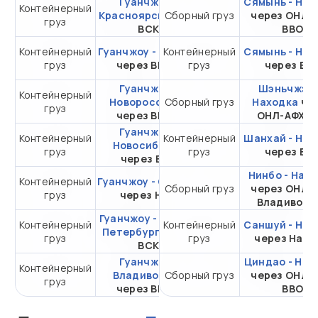
Гуанчжоу -
Сямынь - Нах
Контейнерный
от 277 402,96 ₽ за
Красноярск
через
Сборный груз
через ОНЛ-
груз
20DC
ВСК
ВВО
Контейнерный
Гуанчжоу - Москва
Контейнерный
Сямынь - Нах
от 417 729 ₽ за 20DC
груз
через ВМПП
груз
через ВС
Гуанчжоу -
Шэньчжэнь
Контейнерный
от 345 163,30 ₽ за
Новороссийск
Сборный груз
Находка
че
груз
20DC
через ВМТП
ОНЛ-АФХ В
Гуанчжоу -
Контейнерный
Контейнерный
от 290 934,96 ₽ за
Шанхай - Нах
Новосибирск
груз
груз
20DC
через ВС
через ВСК
Нинбо - Нах
Контейнерный
Гуанчжоу - Самара
от 634 883,65 ₽ за
Сборный груз
через ОНЛ-
груз
через НЛЭ
20DC
Владивост
Гуанчжоу - Санкт-
Контейнерный
Контейнерный
от 296 361,96 ₽ за
Саншуй - Нах
Петербург
через
груз
груз
20DC
через Нань
ВСК
Гуанчжоу -
Циндао - Нах
Контейнерный
от 106 698,06 ₽ за
Владивосток
Сборный груз
через ОНЛ-
груз
20DC
через ВМТП
ВВО