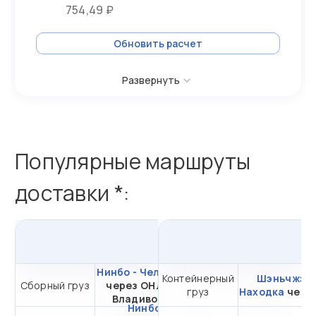
754,49 ₽
Обновить расчет
Развернуть
Популярные маршруты
доставки *:
из
Нинбо
в
Россию
и
Нинбо - Челябинск
Контейнерный
от 23 569,87 ₽ за 1
Шэньчжэнь
Сборный груз
через ОНЛ-НУП
груз
Находка
м³
чере
Владивосток
Нинбо -