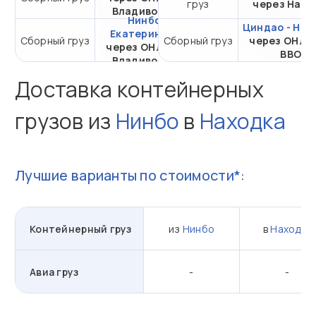
груз
через Нань
Владивосток
Нинбо -
Циндао - Нах
Екатеринбург
от 22 450,28 ₽ за 1
Сборный груз
Сборный груз
через ОНЛ-
через ОНЛ-НУП
м³
ВВО
Владивосток
Доставка контейнерных
грузов из
Нинбо
в
Находка
Лучшие варианты по стоимости*:
Контейнерный груз
из
Нинбо
в
Находка
Авиа груз
-
-