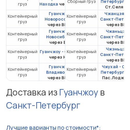
Сборный груз
Петербург
ч
груз
Находка
через ВСК
20DC
Ст.Селяти
Гуанчжоу -
Чжанцзяган
Контейнерный
Контейнерный
от 345 163,30 ₽ за
Новороссийск
Санкт-Петер
груз
груз
20DC
через ВМТП
через ВМ
Гуанчжоу -
Чжаньцзян
Контейнерный
Контейнерный
от 290 934,96 ₽ за
Новосибирск
Санкт-Петер
груз
груз
20DC
через ВСК
через ВМ
Чжэньцзян
Контейнерный
Гуанчжоу - Самара
Контейнерный
от 634 883,65 ₽ за
Санкт-Петер
груз
через НЛЭ
груз
20DC
через ВМ
Гуанчжоу -
Чжухай - Са
Контейнерный
Контейнерный
от 106 698,06 ₽ за
Владивосток
Петербург
ч
груз
груз
20DC
через ВМТП
Пас.Лоджис
Доставка из
Гуанчжоу
в
Санкт-Петербург
Лучшие варианты по стоимости*: