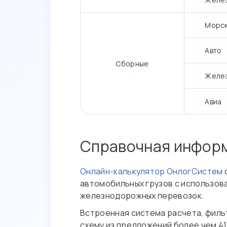
Морс
Авто
Сборные
Желе
Авиа
Справочная инфор
Онлайн‑калькулятор ОнлогСистем
автомобильных грузов с использова
железнодорожных перевозок.
Встроенная система расчета, филь
схему из предложений более чем 4