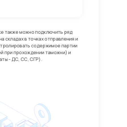
ке также можно подключить ряд
а складах в точках отправления и
онтролировать содержимое партии
й при прохождении таможни) и
ы - ДС, СС, СГР).