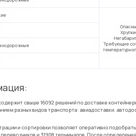
кие
Опасны
Хрупки
Негабари
Требующие со
знодорожные
температурно
мация:
содержит свыше 16092 решений по доставке контейнерн
нием разных видов транспорта: авиадоставки, автодос
трации и сортировки позволяет оперативно подобрат
1 перевозчиков и 31908 терминалов. После определени