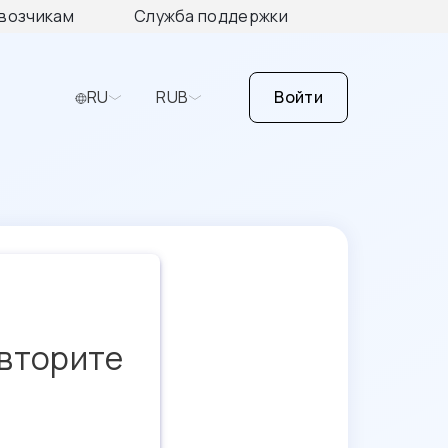
возчикам
Служба поддержки
RU
RUB
Войти
овторите