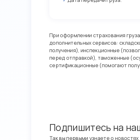
Дата передачи груза.
При оформлении страхования груза
дополнительных сервисов: складски
получения), инспекционные (позв
перед отправкой), таможенные (о
сертификационные (помогают получ
Подпишитесь на на
Так вы первыми узнаете о новостях