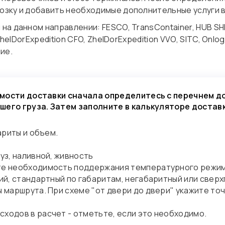
озку и добавить необходимые дополнительные услуги в
на данном направлении: FESCO, TransContainer, HUB SHI
ZhelDorExpedition CFO, ZhelDorExpedition VVO, SITC, Onlo
чие.
мости доставки сначала определитесь с перечнем д
шего груза. Затем заполните в калькуляторе достав
ариты и объем.
уз, наливной, живность
те необходимость поддержания температурного режима
кий, стандартный по габаритам, негабаритный или сверх
 маршрута. При схеме "от двери до двери" укажите точ
ходов в расчет - отметьте, если это необходимо.