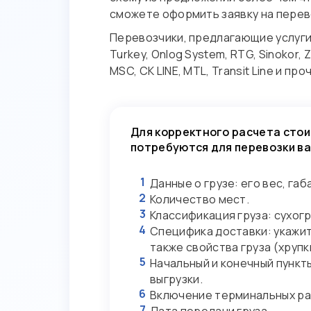
сможете оформить заявку на перев
Перевозчики, предлагающие услуги 
Turkey, Onlog System, RTG, Sinokor, 
MSC, CK LINE, MTL, Transit Line и про
Для корректного расчета стои
потребуются для перевозки ва
1
Данные о грузе: его вес, габ
2
Количество мест.
3
Классификация груза: сухогр
4
Специфика доставки: укажи
также свойства груза (хруп
5
Начальный и конечный пункты
выгрузки.
6
Включение терминальных рас
7