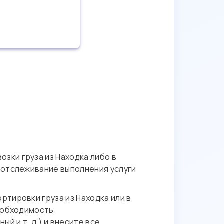
зки груза из Находка либо в
 отслеживание выполнения услуги
тировки груза из Находка или в
необходимость
й и т. д.) и внесите все