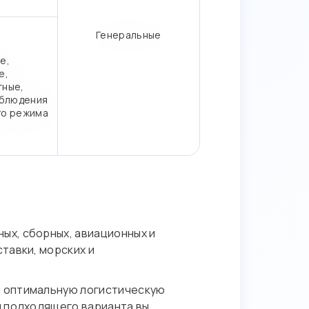
Генеральные
е,
е,
тные,
блюдения
го режима
ых, сборных, авиационных и
тавки, морских и
ь оптимальную логистическую
я подходящего варианта вы