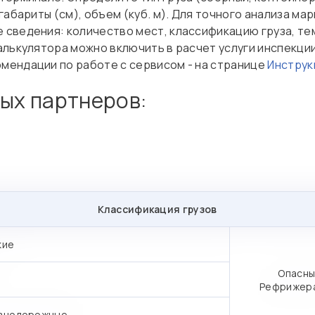
габариты (см), объем (куб. м). Для точного анализа м
 сведения: количество мест, классификацию груза, т
алькулятора можно включить в расчет услуги инспекци
мендации по работе с сервисом - на странице
Инструк
вых партнеров:
Классификация грузов
кие
Опасны
Рефрижер
знодорожные