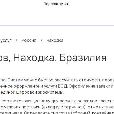
Перезагрузить
 услуг
Россия
Находка
ов, Находка, Бразилия
нлогСистем
можно быстро рассчитать стоимость перево
женное оформление и услуги ВЭД. Оформление заявки и
х единой цифровой экосистемы.
 соответствующие поля для расчета расходов транспор
те условия поставки (склад или терминал), отметьте 
ерминале. Определите тип груза (сборный, контейнерны