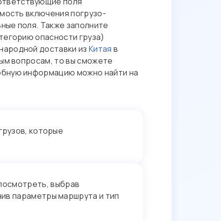
ответствующие поля
имость включения погрузо-
ьные поля. Также заполните
атегорию опасности груза)
народной доставки из
Китая
в
ным вопросам, то вы сможете
робную информацию можно найти на
грузов, которые
посмотреть, выбрав
нив параметры маршрута и тип