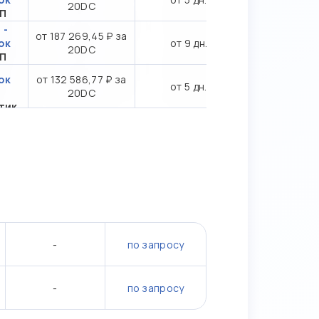
20DC
ТП
 -
от 187 269,45 ₽ за
ок
от 9 дн.
20DC
ТП
ок
от 132 586,77 ₽ за
от 5 дн.
20DC
тик
-
по запросу
-
по запросу