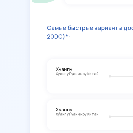
Самые быстрые варианты дос
20DC)*:
Хуанпу
Хуанпу Гуанчжоу Китай
Хуанпу
Хуанпу Гуанчжоу Китай