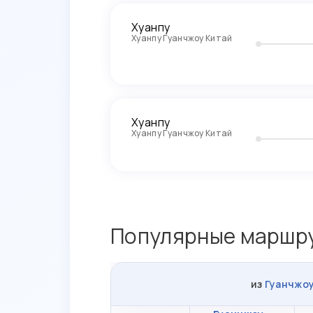
Хуанпу
Хуанпу Гуанчжоу Китай
Хуанпу
Хуанпу Гуанчжоу Китай
Популярные маршру
из
Гуанчжо