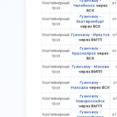
Гуанчжоу -
Контейнерный
от
Челябинск
через
груз
ВСК
Гуанчжоу -
Контейнерный
от
Екатеринбург
груз
через ВСК
Контейнерный
Гуанчжоу - Иркутск
от
груз
через ВМТП
Гуанчжоу -
Контейнерный
от
Красноярск
через
груз
ВСК
Контейнерный
Гуанчжоу - Москва
груз
через ВМПП
Контейнерный
Гуанчжоу -
от
груз
Находка
через ВСК
Гуанчжоу -
Контейнерный
от
Новороссийск
груз
через ВМТП
Гуанчжоу -
Контейнерный
от
Новосибирск