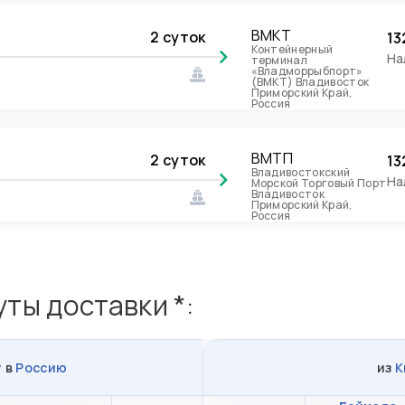
ВМКТ
2 суток
13
Контейнерный
На
терминал
«Владморрыбпорт»
(ВМКТ) Владивосток
Приморский Край,
Россия
ВМТП
2 суток
13
Владивостокский
На
Морской Торговый Порт
Владивосток
Приморский Край,
Россия
ты доставки *:
у
в
Россию
из
К