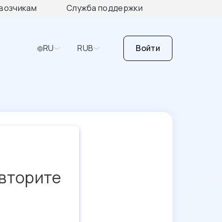
возчикам
Служба поддержки
RU
RUB
Войти
овторите