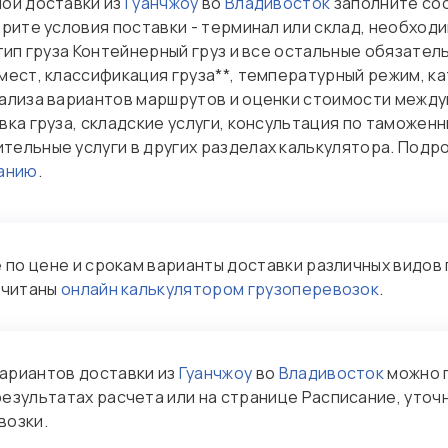
ой доставки из
Гуанчжоу
во
Владивосток
заполните со
рите условия поставки - терминал или склад, необход
тип груза Контейнерный груз и все остальные обязател
мест, классификация груза**, температурный режим, к
ализа вариантов маршрутов и оценки стоимости между
вка груза, складские услуги, консультация по таможен
ельные услуги в других разделах калькулятора. Под
ванию
.
по цене и срокам варианты доставки различных видов 
считаны
онлайн калькулятором грузоперевозок
.
ариантов доставки из
Гуанчжоу
во
Владивосток
можно 
результатах расчета или на странице Расписание, уточ
возки.