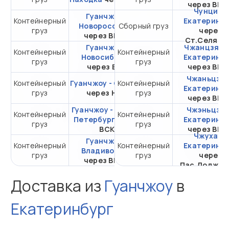
через ВМ
Чунцин -
Гуанчжоу -
Контейнерный
от 345 163,30 ₽ за
Екатеринбу
Новороссийск
Сборный груз
груз
20DC
через
через ВМТП
Ст.Селяти
Гуанчжоу -
Чжанцзяган
Контейнерный
Контейнерный
от 290 934,96 ₽ за
Новосибирск
Екатеринбу
груз
груз
20DC
через ВСК
через ВМ
Чжаньцзян
Контейнерный
Гуанчжоу - Самара
Контейнерный
от 634 883,65 ₽ за
Екатеринбу
груз
через НЛЭ
груз
20DC
через ВМ
Гуанчжоу - Санкт-
Чжэньцзян
Контейнерный
Контейнерный
от 296 361,96 ₽ за
Петербург
через
Екатеринбу
груз
груз
20DC
ВСК
через ВМ
Чжухай -
Гуанчжоу -
Контейнерный
Контейнерный
от 106 698,06 ₽ за
Екатеринбу
Владивосток
груз
груз
20DC
через
через ВМТП
Пас.Лоджис
Доставка из
Гуанчжоу
в
Екатеринбург