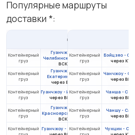
Популярные маршруты
доставки *:
из
Гуанчжоу
в
Россию
Гуанчжоу -
Контейнерный
Контейнерный
от 294 344,96 ₽ за
Бэйцзяо - Са
Челябинск
через
груз
груз
20DC
через КТ
ВСК
Гуанчжоу -
Контейнерный
Контейнерный
от 284 344,96 ₽ за
Чанчжоу - Са
Екатеринбург
груз
груз
20DC
через ВМ
через ВСК
Контейнерный
Гуанчжоу - Иркутск
Контейнерный
от 299 123,05 ₽ за
Чанша - Сам
груз
через ВМТП
груз
20DC
через ВМ
Гуанчжоу -
Контейнерный
Контейнерный
от 277 402,96 ₽ за
Чаншу - Сам
Красноярск
через
груз
груз
20DC
через ВМ
ВСК
Контейнерный
Гуанчжоу - Москва
Контейнерный
Чунцин - Са
от 417 729 ₽ за 20DC
груз
через ВМПП
груз
через КТ