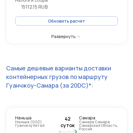
Налоги и сборы
15112.15 RUB
Обновить расчет
Развернуть
Самые дешевые варианты доставки
контейнерных грузов по маршруту
Гуанчжоу-Самара
(за 20DC)*:
Наньша
Самара
42
Наньша (GGZ)
Самара Самара
суток
Гуанчжоу Китай
Самарская Область,
Россия