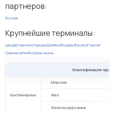
партнеров:
Россия
Крупнейшие терминалы:
Циндао
Чанчжоу
Чунцин
Далянь
Фошань
Фучжоу
Гонконг
Гуанчжоу
Нинбо
Шэньчжэнь
Классификация грузо
Морские
Контейнерные
Авто
Железнодорожные