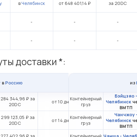
у
в
Челябинск
от 648 401,14 ₽
за 20DC
-
-
-
-
-
-
ты доставки *:
у
в
Россию
из
Бэйцзяо 
 284 344,96 ₽ за
Контейнерный
от 10 дн.
Челябинск
ч
20DC
груз
ВМТП
Чанчжоу 
 299 123,05 ₽ за
Контейнерный
от 14 дн.
Челябинск
ч
20DC
груз
ВМТП
 277 402,96 ₽ за
Контейнерный
Чанша - Челя