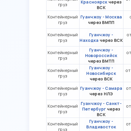
Красноярск
через
груз
ВСК
Контейнерный
Гуанчжоу - Москва
груз
через ВМПП
Контейнерный
Гуанчжоу -
от
груз
Находка
через ВСК
Гуанчжоу -
Контейнерный
от
Новороссийск
груз
через ВМТП
Гуанчжоу -
Контейнерный
от
Новосибирск
груз
через ВСК
Контейнерный
Гуанчжоу - Самара
от
груз
через НЛЭ
Гуанчжоу - Санкт-
Контейнерный
от
Петербург
через
груз
ВСК
Гуанчжоу -
Контейнерный
от
Владивосток
груз