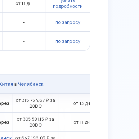
узнать
от 11 дн.
подробности
-
по запросу
-
по запросу
Китая
в
Челябинск
-
от 315 754,67 ₽ за
ерез
от 13 дн.
20DC
-
от 305 581,15 ₽ за
ерез
от 11 дн.
20DC
бинск
от 647 196,03 ₽ за