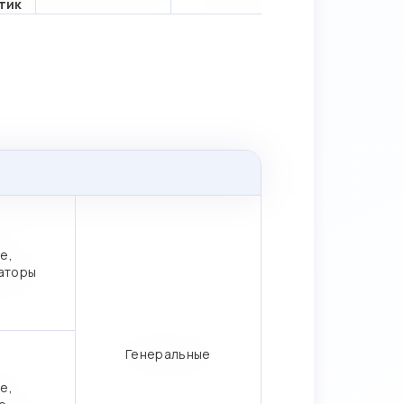
тик
е,
аторы
Генеральные
е,