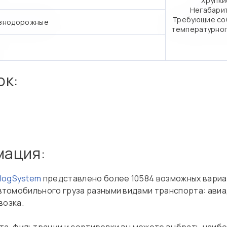
Хрупки
Негабари
Требующие со
знодорожные
температурно
ок:
мация:
nlogSystem
представлено более 10584 возможных вариа
, автомобильного груза разными видами транспорта: ави
возка.