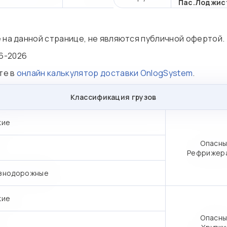
Пас.Лоджис
е на данной странице, не являются публичной офертой.
6-2026
те в
онлайн калькулятор доставки OnlogSystem
.
Классификация грузов
кие
Опасны
Рефрижер
знодорожные
кие
Опасны