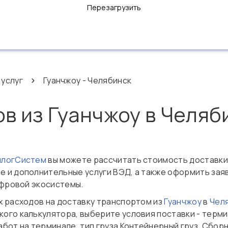
Перезагрузить
 услуг
Гуанчжоу - Челябинск
ов из Гуанчжоу в Челяб
нлогСистем
вы можете рассчитать стоимость доставки
 и дополнительные услуги ВЭД, а также оформить зая
ифровой экосистемы.
х расходов на доставку транспортом из
Гуанчжоу
в
Чел
ого калькулятора, выберите условия поставки - терми
бот на терминале, тип груза Контейнерный груз, Сборн