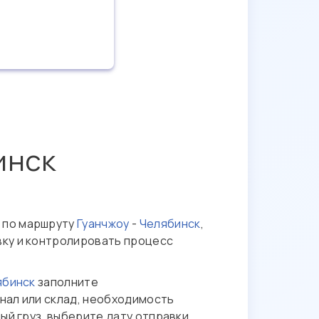
инск
 по маршруту
Гуанчжоу
-
Челябинск
,
вку и контролировать процесс
ябинск
заполните
нал или склад, необходимость
ый груз, выберите дату отправки,