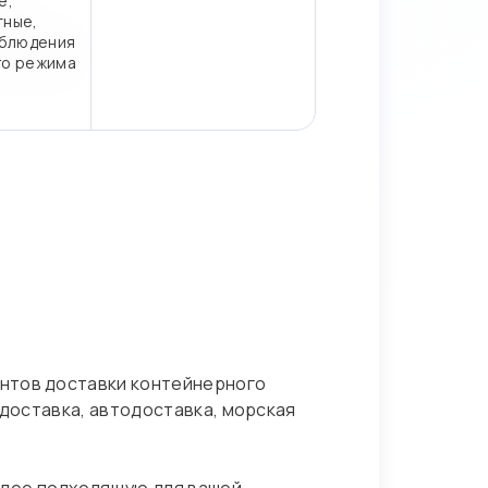
е,
тные,
блюдения
го режима
нтов доставки контейнерного
адоставка, автодоставка, морская