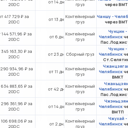
от 14 дн.
20DC
груз
через ВМ
от 417 729 ₽ за
Контейнерный
Чаншу - Челя
от 13 дн.
20DC
груз
через ВМ
Чунцин -
 144 571,96 ₽ за
Контейнерный
от 6 дн.
Челябинск
ч
20DC
груз
Пас.Лоджис
Чунцин -
 345 163,30 ₽ за
от 23 дн.
Сборный груз
Челябинск
ч
20DC
Ст.Селяти
Чжанцзяган
 290 934,96 ₽ за
Контейнерный
от 11 дн.
Челябинск
ч
20DC
груз
ВМКТ
Чжаньцзян
 634 883,65 ₽ за
Контейнерный
от 42 дн.
Челябинск
ч
20DC
груз
Пас.Лоджис
Чжэньцзян
 296 361,96 ₽ за
Контейнерный
от 14 дн.
Челябинск
ч
20DC
груз
ВМТП
Чжухай -
 106 698,06 ₽ за
Контейнерный
от 2 дн.
Челябинск
ч
20DC
груз