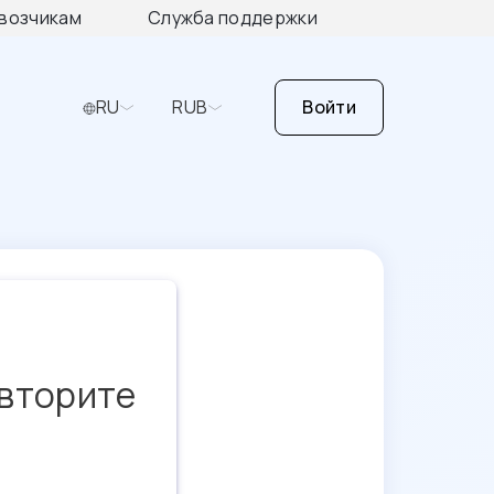
возчикам
Служба поддержки
RU
RUB
Войти
овторите