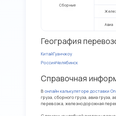
Сборные
Желе
Авиа
География перевоз
Китай
Гуанчжоу
Россия
Челябинск
Справочная инфор
В
онлайн калькуляторе доставки O
груза, сборного груза, авиа груза
перевозка, железнодорожная пере