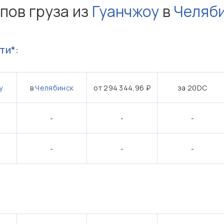
пов груза из
Гуанчжоу
в
Челяб
ти*:
у
в
Челябинск
от 294 344,96 ₽
за 20DC
-
-
-
-
-
-
: