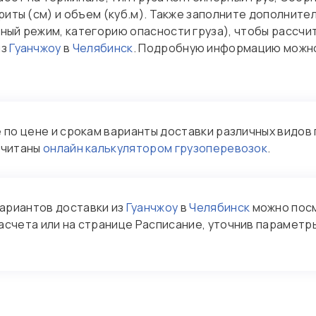
ариты (см) и объем (куб.м). Также заполните дополните
ный режим, категорию опасности груза), чтобы рассчи
из
Гуанчжоу
в
Челябинск
. Подробную информацию можно
по цене и срокам варианты доставки различных видов 
считаны
онлайн калькулятором грузоперевозок
.
ариантов доставки из
Гуанчжоу
в
Челябинск
можно пос
асчета или на странице Расписание, уточнив параметры