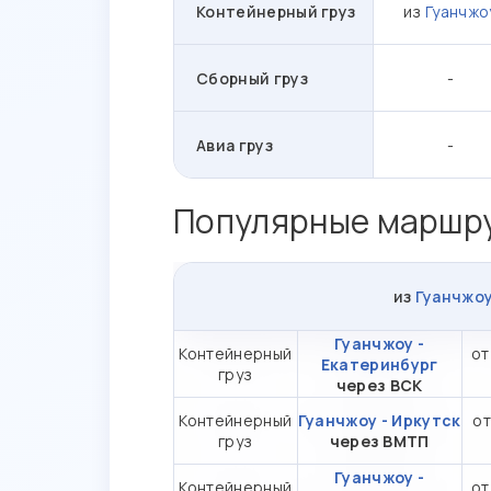
Контейнерный груз
из
Гуанчжо
Сборный груз
-
Авиа груз
-
Популярные маршру
из
Гуанчжо
Гуанчжоу -
Контейнерный
от
Екатеринбург
груз
через ВСК
Контейнерный
Гуанчжоу - Иркутск
от
груз
через ВМТП
Гуанчжоу -
Контейнерный
от