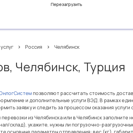
Перезагрузить
 услуг
Россия
Челябинск
ов, Челябинск, Турция
 ОнлогСистем
позволяют рассчитать стоимость доставк
ормление и дополнительные услуги ВЭД. В рамках еди
мить заявку и следить за процессом оказания услуги 
перевозки из Челябинска или в Челябинск заполните н
ал/склад), укажите, нужны ли погрузочно‑разгрузочные
ите основные параметры отправления: вес (кг), габариты