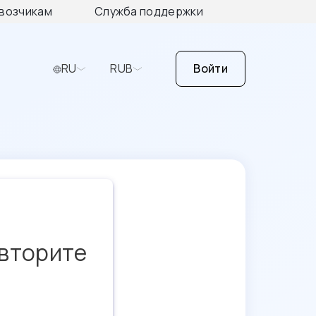
возчикам
Служба поддержки
RU
RUB
Войти
овторите