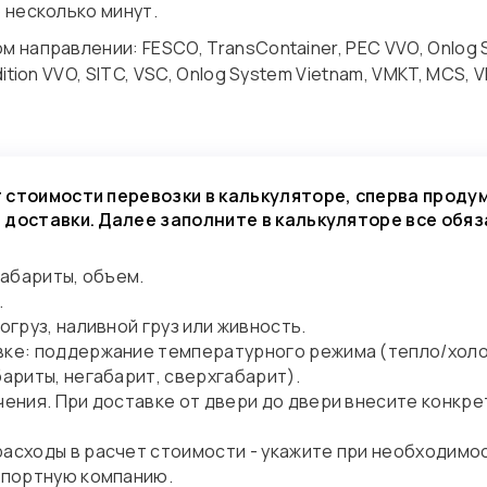
 несколько минут.
направлении: FESCO, TransContainer, PEC VVO, Onlog Sys
tion VVO, SITC, VSC, Onlog System Vietnam, VMKT, MCS, VM
 стоимости перевозки в калькуляторе, сперва проду
 доставки. Далее заполните в калькуляторе все обя
габариты, объем.
.
огруз, наливной груз или живность.
вке: поддержание температурного режима (тепло/холо
бариты, негабарит, сверхгабарит).
чения. При доставке от двери до двери внесите конкре
асходы в расчет стоимости - укажите при необходимо
спортную компанию.