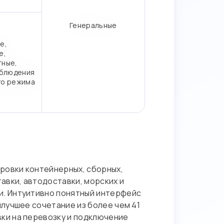
Генеральные
е,
е,
тные,
блюдения
го режима
ировки контейнерных, сборных,
авки, автодоставки, морских и
и. Интуитивно понятный интерфейс
лучшее сочетание из более чем 41
ки на перевозку и подключение