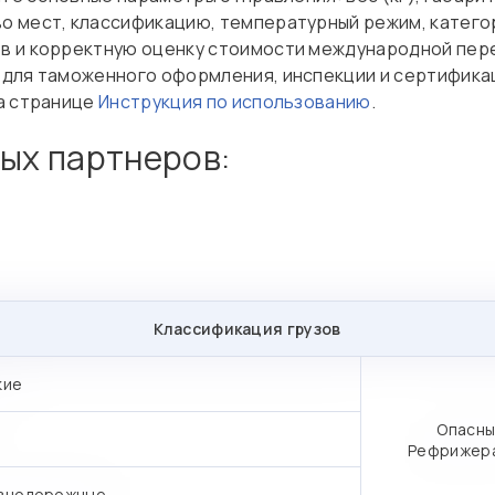
о мест, классификацию, температурный режим, катего
в и корректную оценку стоимости международной пер
а для таможенного оформления, инспекции и сертифик
на странице
Инструкция по использованию
.
вых партнеров:
Классификация грузов
кие
Опасны
Рефрижер
знодорожные