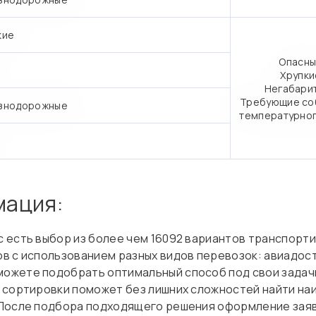
кие
Опасны
Хрупки
Негабари
Требующие со
знодорожные
температурно
мация:
с есть выбор из более чем 16092 вариантов транспорт
в с использованием разных видов перевозок: авиадост
ожете подобрать оптимальный способ под свои задач
 сортировки поможет без лишних сложностей найти наи
 После подбора подходящего решения оформление заяв