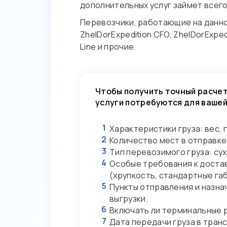
дополнительных услуг займет всего
Перевозчики, работающие на данном 
ZhelDorExpedition CFO, ZhelDorExpedi
Line и прочие.
Чтобы получить точный расчет
услуги потребуются для вашей
1
Характеристики груза: вес, 
2
Количество мест в отправке
3
Тип перевозимого груза: сух
4
Особые требования к доста
(хрупкость, стандартные га
5
Пункты отправления и назна
выгрузки.
6
Включать ли терминальные р
7
Дата передачи груза в тран