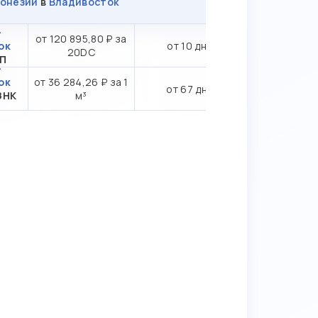
онезии
в
Владивосток
-
от 120 895,80 ₽ за
ок
от 10 дн.
20DC
ТП
-
ок
от 36 284,26 ₽ за 1
от 67 дн.
ЗНК
м³