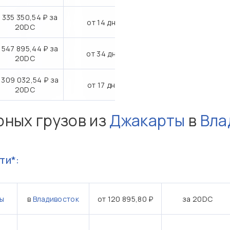
 335 350,54 ₽ за
от 14 дн.
20DC
 547 895,44 ₽ за
от 34 дн.
20DC
 309 032,54 ₽ за
от 17 дн.
20DC
рных грузов из
Джакарты
в
Вла
ти*:
ы
в
Владивосток
от 120 895,80 ₽
за 20DC