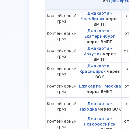
из
Джакарт
Джакарта -
Контейнерный
от
Челябинск
через
груз
ВМТП
Джакарта -
Контейнерный
от
Екатеринбург
груз
через ВМПП
Джакарта -
Контейнерный
от
Иркутск
через
груз
ВМТП
Джакарта -
Контейнерный
о
Красноярск
через
груз
ВСК
Контейнерный
Джакарта - Москва
от
груз
через ВМКТ
Контейнерный
Джакарта -
от
груз
Находка
через ВСК
Джакарта -
Контейнерный
от
Новороссийск
груз