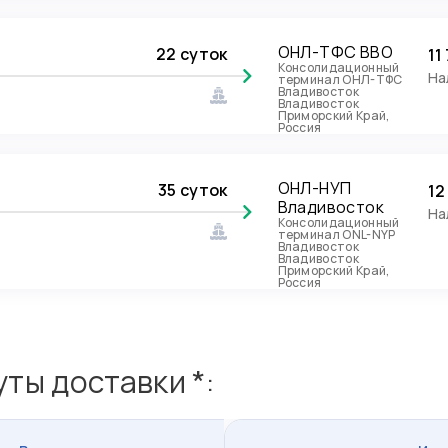
ОНЛ-ТФС ВВО
22 суток
11
Консолидационный
На
терминал ОНЛ-ТФС
Владивосток
Владивосток
Приморский Край,
Россия
ОНЛ-НУП
35 суток
12
Владивосток
На
Консолидационный
терминал ONL-NYP
Владивосток
Владивосток
Приморский Край,
Россия
ты доставки *: