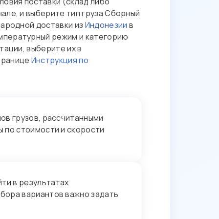
ловия поставки (склад либо
але, и выберите тип груза Сборный
народной доставки из
Индонезии
в
емпературный режим и категорию
тации, выберите их в
странице
Инструкция по
ов грузов, рассчитанными
ы по стоимости и скорости
ти в результатах
дбора вариантов важно задать