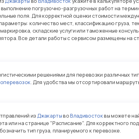
из
Джакарты
во
Владивосток
укажите в калькуляторе ус
 выполнение погрузочно‑разгрузочных работ на термин
тельные поля. Для корректной оценки стоимости между
араметры: количество мест, классификацию груза, т
 маркировка, складские услуги или таможенные консуль
ятора. Все детали работы с сервисом размещены на 
огистическими решениями для перевозки различных тип
зоперевозок
. Для удобства мы отсортировали маршрут
отправлений из
Джакарты
во
Владивосток
вы можете най
та или на странице "Расписание". Для корректного по
означить тип груза, планируемого к перевозке.