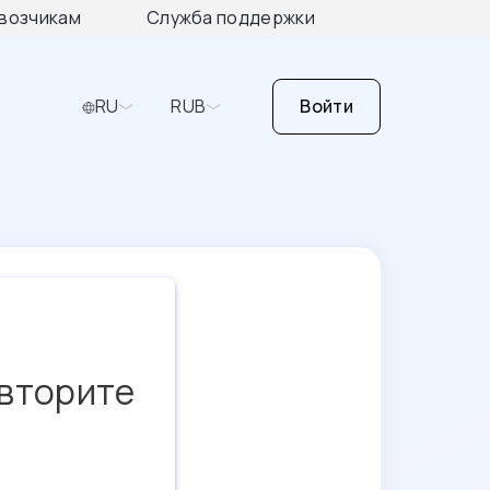
возчикам
Служба поддержки
RU
RUB
Войти
овторите