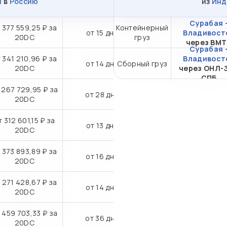
ы
в
Россию
из
Инд
Сурабая 
 377 559,25 ₽ за
Контейнерный
от 15 дн.
Владивост
20DC
груз
через ВМ
Сурабая 
 341 210,96 ₽ за
Владивост
от 14 дн.
Сборный груз
20DC
через ОНЛ-
СПБ
 267 729,95 ₽ за
от 28 дн.
20DC
т 312 601,15 ₽ за
от 13 дн.
20DC
 373 893,89 ₽ за
от 16 дн.
20DC
 271 428,67 ₽ за
от 14 дн.
20DC
 459 703,33 ₽ за
от 36 дн.
20DC