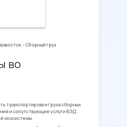
дивосток - Сборный груз
ы во
сть транспортировки груза сборных
ение и сопутствующие услуги ВЭД.
ой экосистемы.