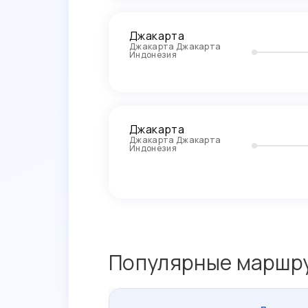
Джакарта
Джакарта Джакарта
Индонезия
Джакарта
Джакарта Джакарта
Индонезия
Популярные маршру