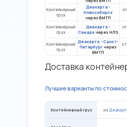
через ВМТП
Джакарта -
Контейнерный
от
Новосибирск
груз
через ВМТП
Контейнерный
Джакарта -
от
груз
Самара
через НЛЭ
Джакарта - Санкт-
Контейнерный
от
Петербург
через
груз
ВМТП
Доставка контейне
Лучшие варианты по стоимос
Контейнерный груз
из
Джакарт