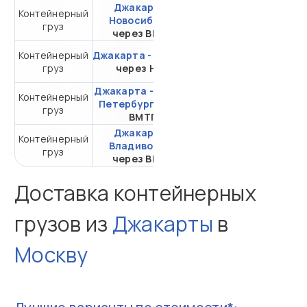
Джакарта -
Контейнерный
от 335 350,54 ₽ за
Новосибирск
груз
20DC
через ВМТП
Контейнерный
Джакарта - Самара
от 547 895,44 ₽ за
груз
через НЛЭ
20DC
Джакарта - Санкт-
Контейнерный
от 309 032,54 ₽ за
Петербург
через
груз
20DC
ВМТП
Джакарта -
Контейнерный
от 120 895,80 ₽ за
Владивосток
груз
20DC
через ВМТП
Доставка контейнерных
грузов из
Джакарты
в
Москву