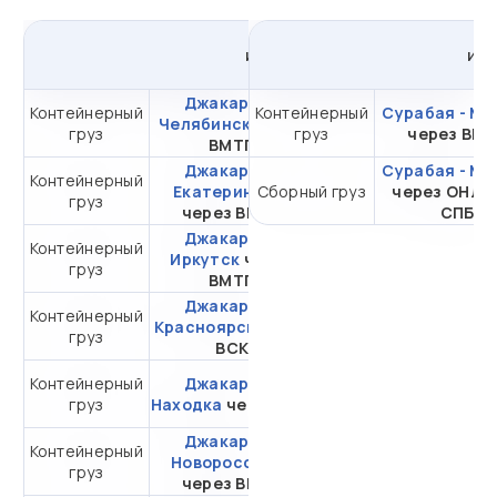
из
Джакарты
в
Россию
из
Джакарта -
Контейнерный
Контейнерный
от 377 559,25 ₽ за
Сурабая - Мо
Челябинск
через
груз
груз
20DC
через ВМ
ВМТП
Джакарта -
Сурабая - Мо
Контейнерный
от 341 210,96 ₽ за
Екатеринбург
Сборный груз
через ОНЛ-
груз
20DC
через ВМПП
СПБ
Джакарта -
Контейнерный
от 267 729,95 ₽ за
Иркутск
через
груз
20DC
ВМТП
Джакарта -
Контейнерный
от 312 601,15 ₽ за
Красноярск
через
груз
20DC
ВСК
Контейнерный
Джакарта -
от 271 428,67 ₽ за
груз
Находка
через ВСК
20DC
Джакарта -
Контейнерный
от 459 703,33 ₽ за
Новороссийск
груз
20DC
через ВМТП