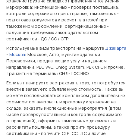
хранение груза на складах отправления и получения,
маркировка; инспекционных - проверка поставщика,
контроль содержимого при отправке; таможенных -
подготовка документов и расчет платежей при
таможенном оформлении; сертификационных -
получение требуемых законодательством
сертификатов - ДС / СС / СГР.
Используемые виды транспорта на маршруте
Джакарта
-
Москва
: Морское, Авто, мультимодальный.
Перевозчики, предлагающие услуги на данном
направлении: PEC VVO, Onlog System, PEK CFO и прочие.
Транзитные терминалы: ОНЛ-ТФС ВВО
Если вы планируете застраховать груз, то потребуется
внести в заявку его объявленную стоимость . Также вы
можете воспользоваться комплексом дополнительных
сервисов: организовать маркировку и хранение на
складе, заказать инспекционные мероприятия (в том
числе проверку поставщика и контроль содержимого
отправлений), оформить таможенные документы и
рассчитать пошлины, а также пройти процедуру
сертификации - получить СГР, СС, ДС и другие