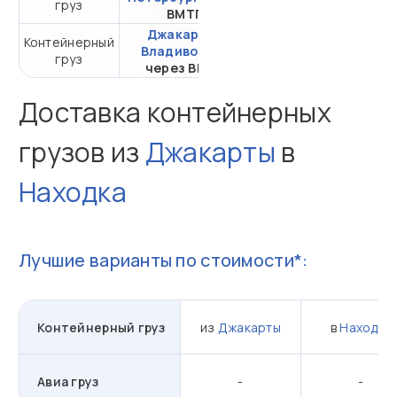
груз
20DC
ВМТП
Джакарта -
Контейнерный
от 120 895,80 ₽ за
Владивосток
груз
20DC
через ВМТП
Доставка контейнерных
грузов из
Джакарты
в
Находка
Лучшие варианты по стоимости*:
Контейнерный груз
из
Джакарты
в
Находка
Авиа груз
-
-