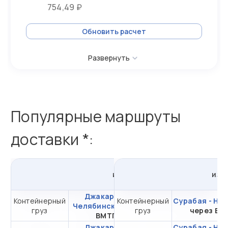
754,49 ₽
Обновить расчет
Развернуть
Популярные маршруты
доставки *:
из
Джакарты
в
Россию
из
И
Джакарта -
Контейнерный
Контейнерный
от 377 559,25 ₽ за
Сурабая - На
Челябинск
через
груз
груз
20DC
через ВС
ВМТП
Джакарта -
Сурабая - На