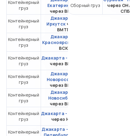
Контейнерный
от 341 210,96 ₽ за
Екатеринбург
Сборный груз
через ОНЛ-
груз
20DC
через ВМПП
СПБ
Джакарта -
Контейнерный
от 267 729,95 ₽ за
Иркутск
через
груз
20DC
ВМТП
Джакарта -
Контейнерный
от 312 601,15 ₽ за
Красноярск
через
груз
20DC
ВСК
Контейнерный
Джакарта - Москва
от 373 893,89 ₽ за
груз
через ВМКТ
20DC
Джакарта -
Контейнерный
от 459 703,33 ₽ за
Новороссийск
груз
20DC
через ВМТП
Джакарта -
Контейнерный
от 335 350,54 ₽ за
Новосибирск
груз
20DC
через ВМТП
Контейнерный
Джакарта - Самара
от 547 895,44 ₽ за
груз
через НЛЭ
20DC
Джакарта - Санкт-
Контейнерный
от 309 032,54 ₽ за
Петербург
через