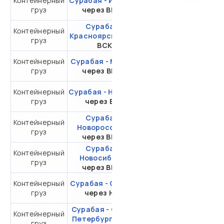
Контейнерный
Сурабая - Иркутск
от 267 729,95 ₽ за
груз
через ВМТП
20DC
Сурабая -
Контейнерный
от 312 601,15 ₽ за
Красноярск
через
груз
20DC
ВСК
Контейнерный
Сурабая - Москва
от 373 893,89 ₽ за
груз
через ВМКТ
20DC
Контейнерный
Сурабая - Находка
от 271 428,67 ₽ за
груз
через ВСК
20DC
Сурабая -
Контейнерный
от 414 919,07 ₽ за
Новороссийск
груз
20DC
через ВМТП
Сурабая -
Контейнерный
от 335 350,54 ₽ за
Новосибирск
груз
20DC
через ВМТП
Контейнерный
Сурабая - Самара
от 547 895,44 ₽ за
груз
через НЛЭ
20DC
Сурабая - Санкт-
Контейнерный
от 309 032,54 ₽ за
Петербург
через
груз
20DC