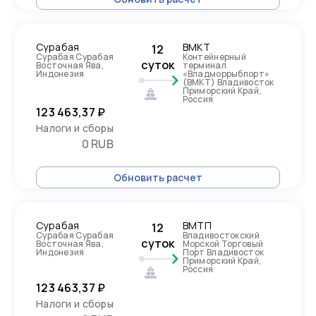
Сурабая
ВМКТ
12
Сурабая Сурабая
Контейнерный
суток
Восточная Ява,
терминал
Индонезия
«Владморрыбпорт»
(ВМКТ) Владивосток
Приморский Край,
Россия
123 463,37 ₽
Налоги и сборы
0 RUB
Обновить расчет
Сурабая
ВМТП
12
Сурабая Сурабая
Владивостокский
суток
Восточная Ява,
Морской Торговый
Индонезия
Порт Владивосток
Приморский Край,
Россия
123 463,37 ₽
Налоги и сборы