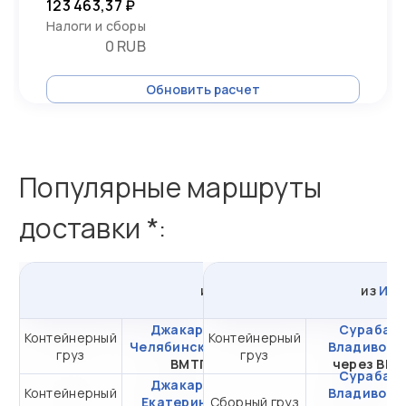
123 463,37 ₽
Налоги и сборы
0 RUB
Обновить расчет
Популярные маршруты
доставки *:
из
Джакарты
в
Россию
из
Инд
Джакарта -
Сурабая 
Контейнерный
Контейнерный
от 377 559,25 ₽ за
Челябинск
через
Владивост
груз
груз
20DC
ВМТП
через ВМ
Сурабая 
Джакарта -
Контейнерный
от 341 210,96 ₽ за
Владивост
Екатеринбург
Сборный груз