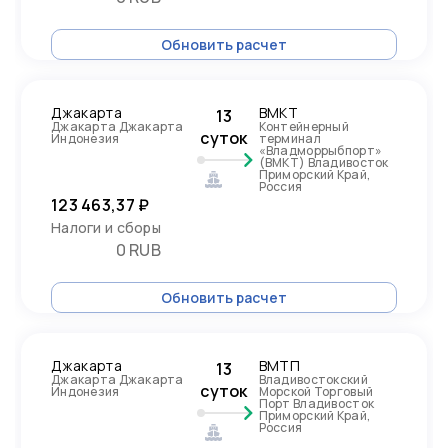
Обновить расчет
Джакарта
ВМКТ
13
Джакарта Джакарта
Контейнерный
суток
Индонезия
терминал
«Владморрыбпорт»
(ВМКТ) Владивосток
Приморский Край,
Россия
123 463,37 ₽
Налоги и сборы
0 RUB
Обновить расчет
Джакарта
ВМТП
13
Джакарта Джакарта
Владивостокский
суток
Индонезия
Морской Торговый
Порт Владивосток
Приморский Край,
Россия