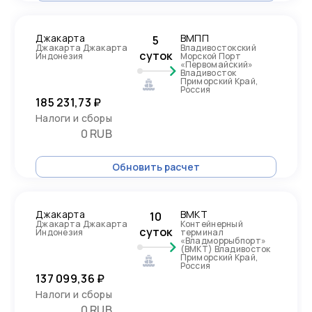
Джакарта
ВМПП
5
Джакарта Джакарта
Владивостокский
суток
Индонезия
Морской Порт
«Первомайский»
Владивосток
Приморский Край,
Россия
185 231,73 ₽
Налоги и сборы
0 RUB
Обновить расчет
Джакарта
ВМКТ
10
Джакарта Джакарта
Контейнерный
суток
Индонезия
терминал
«Владморрыбпорт»
(ВМКТ) Владивосток
Приморский Край,
Россия
137 099,36 ₽
Налоги и сборы
0 RUB