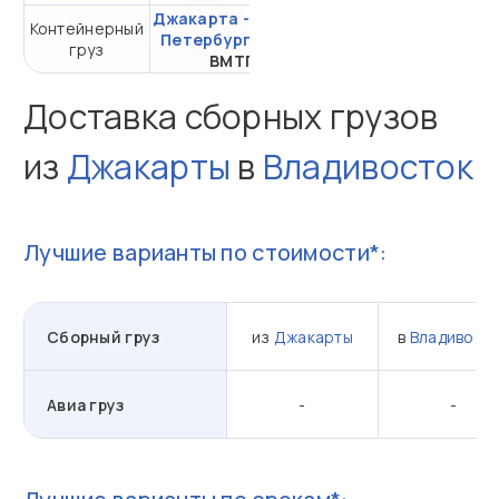
Джакарта - Санкт-
Контейнерный
от 309 032,54 ₽ за
Петербург
через
груз
20DC
ВМТП
Доставка сборных грузов
из
Джакарты
в
Владивосток
Лучшие варианты по стоимости*:
Сборный груз
из
Джакарты
в
Владивост
Авиа груз
-
-