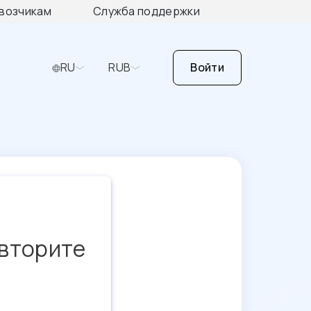
возчикам
Служба поддержки
RU
RUB
Войти
овторите