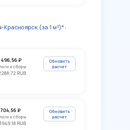
а-Красноярск
(за 1 м³)*:
 496,56 ₽
Обновить
логи и сборы
расчет
2288.72 RUB
 704,56 ₽
Обновить
логи и сборы
расчет
3949.18 RUB