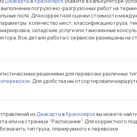
из
Джакарты
в
Красноярск
укажите в калькуляторе усло
 выполнение погрузочно‑разгрузочных работ на термин
тельные поля. Для корректной оценки стоимости между
араметры: количество мест, классификацию груза, т
 маркировка, складские услуги или таможенные консуль
ятора. Все детали работы с сервисом размещены на 
огистическими решениями для перевозки различных тип
зоперевозок
. Для удобства мы отсортировали маршрут
отправлений из
Джакарты
в
Красноярск
вы можете найти
та или на странице "Расписание". Для корректного по
означить тип груза, планируемого к перевозке.