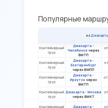
Популярные маршру
из
Джакарт
Джакарта -
Контейнерный
от
Челябинск
через
груз
ВМТП
Джакарта -
Контейнерный
от
Екатеринбург
груз
через ВМПП
Джакарта -
Контейнерный
от
Иркутск
через
груз
ВМТП
Контейнерный
Джакарта - Москва
от
груз
через ВМКТ
Контейнерный
Джакарта -
от