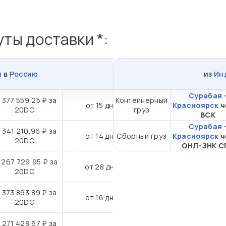
ты доставки *:
ы
в
Россию
из
Ин
Сурабая 
 377 559,25 ₽ за
Контейнерный
от 15 дн.
Красноярск
ч
20DC
груз
ВСК
Сурабая 
 341 210,96 ₽ за
от 14 дн.
Сборный груз
Красноярск
ч
20DC
ОНЛ-ЗНК С
 267 729,95 ₽ за
от 28 дн.
20DC
 373 893,89 ₽ за
от 16 дн.
20DC
 271 428,67 ₽ за