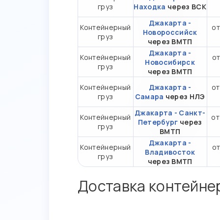
груз
Находка
через ВСК
Джакарта -
Контейнерный
от
Новороссийск
груз
через ВМТП
Джакарта -
Контейнерный
от
Новосибирск
груз
через ВМТП
Контейнерный
Джакарта -
от
груз
Самара
через НЛЭ
Джакарта - Санкт-
Контейнерный
от
Петербург
через
груз
ВМТП
Джакарта -
Контейнерный
от
Владивосток
груз
через ВМТП
Доставка контейне