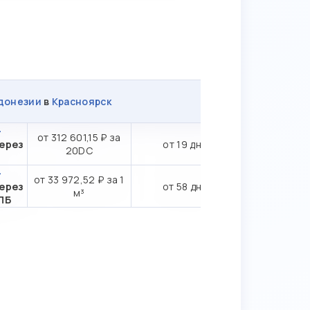
донезии
в
Красноярск
-
от 312 601,15 ₽ за
ерез
от 19 дн.
20DC
-
от 33 972,52 ₽ за 1
ерез
от 58 дн.
м³
ПБ