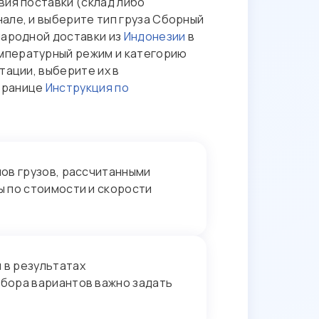
вия поставки (склад либо
але, и выберите тип груза Сборный
народной доставки из
Индонезии
в
емпературный режим и категорию
тации, выберите их в
странице
Инструкция по
ов грузов, рассчитанными
ы по стоимости и скорости
 в результатах
дбора вариантов важно задать