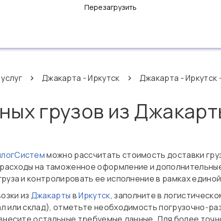
Перезагрузить
 услуг
Джакарта - Иркутск
Джакарта - Иркутск 
ных грузов из Джакарт
нлогСистем
можно рассчитать стоимость доставки груз
ь расходы на таможенное оформление и дополнительны
 груза и контролировать ее исполнение в рамках един
озки из
Джакарты
в
Иркутск
, заполните в логистическ
ал или склад), отметьте необходимость погрузочно‑ра
и внесите остальные требуемые данные. Для более точ