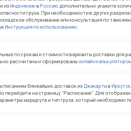
и из
Индонезии
в
Россию
дополнительно укажите колич
опасности груза. При необходимости в других раздела
а, складское обслуживание или консультация по тамож
це
Инструкция по использованию
.
ные по срокам и стоимости варианты доставки для раз
ьно рассчитаны и сформированы
онлайн калькуляторо
асписанием ближайших доставок из
Джакарты
в
Иркутск
бо перейдите на страницу "Расписание". Для отображ
араметры маршрута и тип груза, который необходимо п