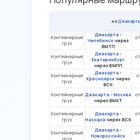
из
Джакарт
Джакарта -
Контейнерный
от
Челябинск
через
груз
ВМТП
Джакарта -
Контейнерный
от
Екатеринбург
груз
через ВМПП
Джакарта -
Контейнерный
о
Красноярск
через
груз
ВСК
Контейнерный
Джакарта - Москва
от
груз
через ВМКТ
Контейнерный
Джакарта -
от
груз
Находка
через ВСК
Джакарта -
Контейнерный
от
Новороссийск
груз