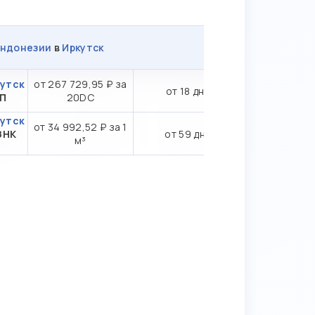
ндонезии
в
Иркутск
кутск
от 267 729,95 ₽ за
от 18 дн.
ТП
20DC
кутск
от 34 992,52 ₽ за 1
ЗНК
от 59 дн.
м³