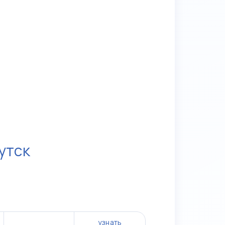
утск
узнать