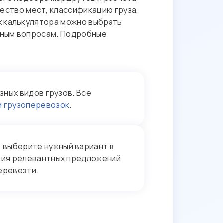
ество мест, классификацию груза,
х калькулятора можно выбрать
енным вопросам. Подробные
ных видов грузов. Все
м грузоперевозок
.
, выберите нужный вариант в
ения релевантных предложений
еревезти.