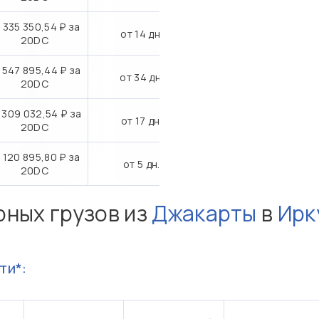
 335 350,54 ₽ за
от 14 дн.
20DC
 547 895,44 ₽ за
от 34 дн.
20DC
 309 032,54 ₽ за
от 17 дн.
20DC
 120 895,80 ₽ за
от 5 дн.
20DC
рных грузов из
Джакарты
в
Ирк
ти*: