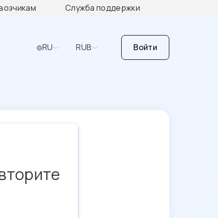
возчикам
Служба поддержки
RU
RUB
Войти
овторите