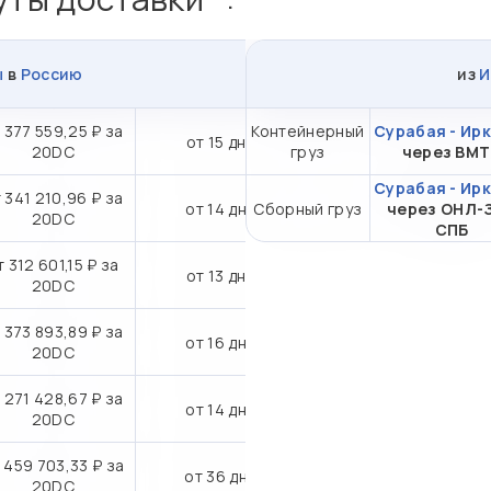
ы
в
Россию
из
И
 377 559,25 ₽ за
Контейнерный
Сурабая - Ир
от 15 дн.
20DC
груз
через ВМ
Сурабая - Ир
 341 210,96 ₽ за
от 14 дн.
Сборный груз
через ОНЛ-
20DC
СПБ
т 312 601,15 ₽ за
от 13 дн.
20DC
 373 893,89 ₽ за
от 16 дн.
20DC
 271 428,67 ₽ за
от 14 дн.
20DC
 459 703,33 ₽ за
от 36 дн.
20DC