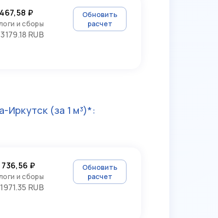
 467,58 ₽
Обновить
логи и сборы
расчет
3179.18 RUB
а-Иркутск
(за 1 м³)*:
 736,56 ₽
Обновить
логи и сборы
расчет
1971.35 RUB