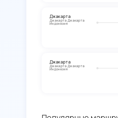
Джакарта
Джакарта Джакарта
Индонезия
Джакарта
Джакарта Джакарта
Индонезия
Популярные маршру