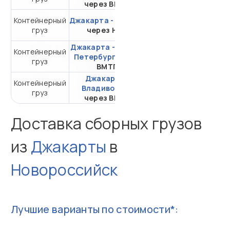
через ВМТП
Контейнерный
Джакарта - Самара
от 547 895,44 ₽ за
груз
через НЛЭ
20DC
Джакарта - Санкт-
Контейнерный
от 309 032,54 ₽ за
Петербург
через
груз
20DC
ВМТП
Джакарта -
Контейнерный
от 120 895,80 ₽ за
Владивосток
груз
20DC
через ВМТП
Доставка сборных грузов
из
Джакарты
в
Новороссийск
Лучшие варианты по стоимости*: