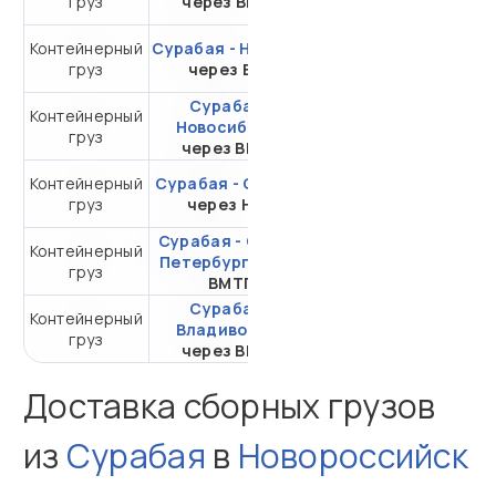
груз
через ВМКТ
20DC
Контейнерный
Сурабая - Находка
от 271 428,67 ₽ за
груз
через ВСК
20DC
Сурабая -
Контейнерный
от 335 350,54 ₽ за
Новосибирск
груз
20DC
через ВМТП
Контейнерный
Сурабая - Самара
от 547 895,44 ₽ за
груз
через НЛЭ
20DC
Сурабая - Санкт-
Контейнерный
от 309 032,54 ₽ за
Петербург
через
груз
20DC
ВМТП
Сурабая -
Контейнерный
от 120 895,80 ₽ за
Владивосток
груз
20DC
через ВМТП
Доставка сборных грузов
из
Сурабая
в
Новороссийск