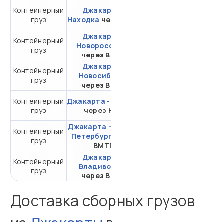
Контейнерный
Джакарта -
от 271 428,67 ₽ за
груз
Находка
через ВСК
20DC
Джакарта -
Контейнерный
от 459 703,33 ₽ за
Новороссийск
груз
20DC
через ВМТП
Джакарта -
Контейнерный
от 335 350,54 ₽ за
Новосибирск
груз
20DC
через ВМТП
Контейнерный
Джакарта - Самара
от 547 895,44 ₽ за
груз
через НЛЭ
20DC
Джакарта - Санкт-
Контейнерный
от 309 032,54 ₽ за
Петербург
через
груз
20DC
ВМТП
Джакарта -
Контейнерный
от 120 895,80 ₽ за
Владивосток
груз
20DC
через ВМТП
Доставка сборных грузов