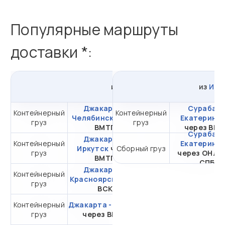
Популярные маршруты
доставки *:
из
Джакарты
в
Россию
из
Инд
Джакарта -
Сурабая 
Контейнерный
Контейнерный
от 377 559,25 ₽ за
Челябинск
через
Екатеринбу
груз
груз
20DC
ВМТП
через ВМ
Сурабая 
Джакарта -
Контейнерный
от 267 729,95 ₽ за
Екатеринбу
Иркутск
через
Сборный груз
груз
20DC
через ОНЛ-
ВМТП
СПБ
Джакарта -
Контейнерный
от 312 601,15 ₽ за
Красноярск
через
груз
20DC
ВСК
Контейнерный
Джакарта - Москва
от 373 893,89 ₽ за
груз
через ВМКТ
20DC