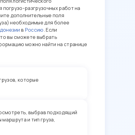
поля логистического
я погрузо-разгрузочных работ на
лните дополнительные поля
руза) необходимые для более
донезии
в
Россию
. Если
 то вы сможете выбрать
нформацию можно найти на странице
грузов, которые
осмотреть, выбрав подходящий
 маршрута и тип груза,