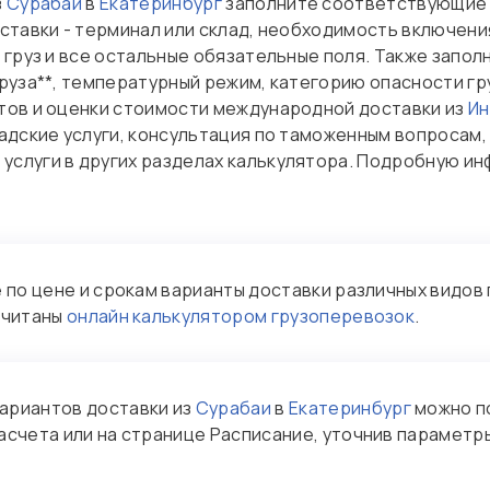
з
Сурабаи
в
Екатеринбург
заполните соответствующие 
ставки - терминал или склад, необходимость включени
 груз и все остальные обязательные поля. Также запо
груза**, температурный режим, категорию опасности г
тов и оценки стоимости международной доставки из
Ин
адские услуги, консультация по таможенным вопросам,
слуги в других разделах калькулятора. Подробную и
по цене и срокам варианты доставки различных видов 
считаны
онлайн калькулятором грузоперевозок
.
ариантов доставки из
Сурабаи
в
Екатеринбург
можно п
асчета или на странице Расписание, уточнив параметры