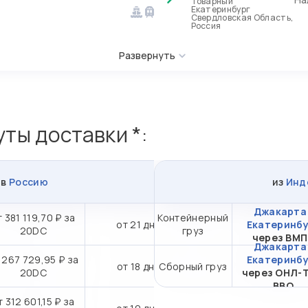
Товарный
Екатеринбург
Свердловская Область,
Россия
Развернуть
ты доставки *:
в
Россию
из
Инд
Джакарта 
т 381 119,70 ₽ за
Контейнерный
от 21 дн.
Екатеринбу
20DC
груз
через ВМ
Джакарта 
 267 729,95 ₽ за
Екатеринбу
от 18 дн.
Сборный груз
20DC
через ОНЛ-
ВВО
т 312 601,15 ₽ за