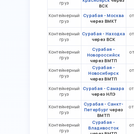
Красноярск
через
груз
ВСК
Контейнерный
Сурабая - Москва
от
груз
через ВМКТ
Контейнерный
Сурабая - Находка
от
груз
через ВСК
Сурабая -
Контейнерный
от
Новороссийск
груз
через ВМТП
Сурабая -
Контейнерный
от
Новосибирск
груз
через ВМТП
Контейнерный
Сурабая - Самара
от
груз
через НЛЭ
Сурабая - Санкт-
Контейнерный
от
Петербург
через
груз
ВМТП
Сурабая -
Контейнерный
от
Владивосток
груз
через ВМТП