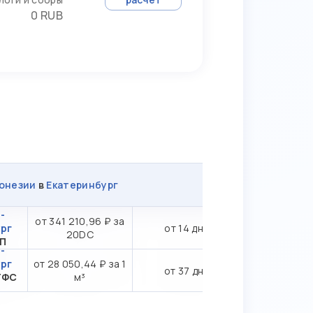
0 RUB
онезии
в
Екатеринбург
-
от 341 210,96 ₽ за
рг
от 14 дн.
20DC
ПП
-
рг
от 28 050,44 ₽ за 1
от 37 дн.
ТФС
м³