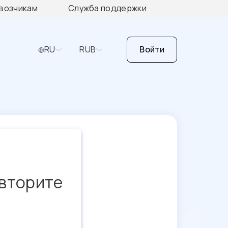
возчикам
Служба поддержки
RU
RUB
Войти
овторите