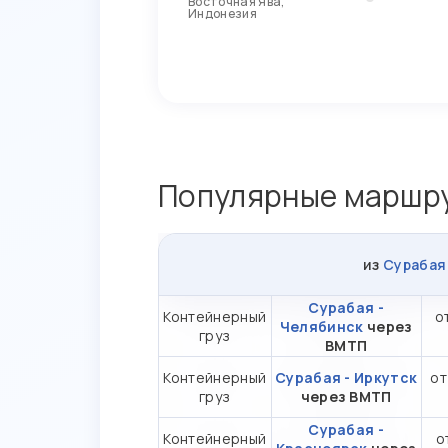
Восточная Ява,
Индонезия
Популярные маршру
из
Сурабая
Сурабая -
Контейнерный
о
Челябинск
через
груз
ВМТП
Контейнерный
Сурабая - Иркутск
от
груз
через ВМТП
Сурабая -
Контейнерный
о