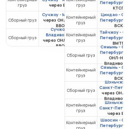
Петербург
ч
груз
через ВСК
груз
40HC
КТСП
Сучжоу - Москва
Циндао - Са
Контейнерный
Сборный груз
через ОНЛ-РКЛ
от 18 556,73 ₽ за 1 м³
Петербург
ч
груз
ВВО
ВСК
Сучжоу -
Тайчжоу - Са
Владивосток
Контейнерный
Сборный груз
от 5 140,73 ₽ за 1 м³
Петербург
ч
через ОНЛ-ТФС
груз
ВМТП
ВВО
Сямынь - Са
Петербург
ч
Сборный груз
ОНЛ-НУП
Владивост
Сямынь - Са
Контейнерный
Петербург
ч
груз
ВСК
Шэньчжэнь
Санкт-Петер
Сборный груз
через ОНЛ-
Владивост
Шэньчжэнь
Контейнерный
Санкт-Петер
груз
через ВС
Шаосин - Са
Контейнерный
Петербург
ч
груз