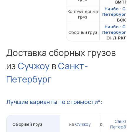
ВМТП
Нинбо - Сан
Контейнерный
Петербург
ч
груз
ВСК
Нинбо - Сан
Сборный груз
Петербург
ч
ОНЛ-РКЛ В
Доставка сборных грузов
из
Сучжоу
в
Санкт-
Петербург
Лучшие варианты по стоимости*:
Санкт-
Сборный груз
из
Сучжоу
в
Петербур