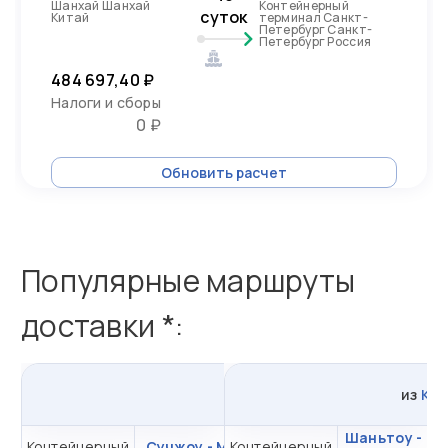
Шанхай Шанхай
Контейнерный
суток
Китай
терминал Санкт-
Петербург Санкт-
Петербург Россия
484 697,40 ₽
Налоги и сборы
0 ₽
Обновить расчет
Популярные маршруты
доставки *:
из
Сучжоу
в
Россию
из
Кит
Шаньтоу - Са
Контейнерный
Сучжоу - Москва
Контейнерный
от 514 098,23 ₽ за