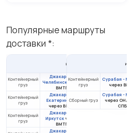
Популярные маршруты
доставки *:
из
Джакарты
в
Россию
из
Джакарта -
Контейнерный
Контейнерный
от 377 559,25 ₽ за
Сурабая - Мо
Челябинск
через
груз
груз
20DC
через ВМ
ВМТП
Джакарта -
Сурабая - Мо
Контейнерный
от 341 210,96 ₽ за
Екатеринбург
Сборный груз
через ОНЛ-
груз
20DC
через ВМПП
СПБ
Джакарта -
Контейнерный
от 267 729,95 ₽ за
Иркутск
через
груз
20DC
ВМТП
Джакарта -