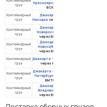
Контейнерный
от 312 601,15 ₽ за
Красноярск
через
груз
20DC
ВСК
Контейнерный
Джакарта -
от 271 428,67 ₽ за
груз
Находка
через ВСК
20DC
Джакарта -
Контейнерный
от 459 703,33 ₽ за
Новороссийск
груз
20DC
через ВМТП
Джакарта -
Контейнерный
от 335 350,54 ₽ за
Новосибирск
груз
20DC
через ВМТП
Контейнерный
Джакарта - Самара
от 547 895,44 ₽ за
груз
через НЛЭ
20DC
Джакарта - Санкт-
Контейнерный
от 309 032,54 ₽ за
Петербург
через
груз
20DC
ВМТП
Джакарта -
Контейнерный
от 120 895,80 ₽ за
Владивосток
груз
20DC
через ВМТП
Доставка сборных грузов