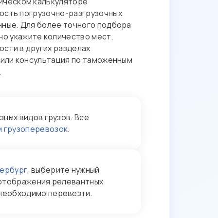
тическом калькуляторе
мость погрузочно‑разгрузочных
нные. Для более точного подбора
о укажите количество мест,
ости в других разделах
е или консультация по таможенным
.
ных видов грузов. Все
м грузоперевозок
.
ербург
, выберите нужный
я отображения релевантных
 необходимо перевезти.