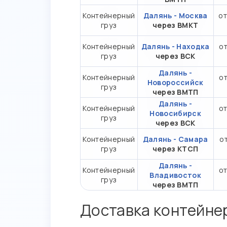
Контейнерный
Далянь - Москва
от
груз
через ВМКТ
Контейнерный
Далянь - Находка
от
груз
через ВСК
Далянь -
Контейнерный
от
Новороссийск
груз
через ВМТП
Далянь -
Контейнерный
от
Новосибирск
груз
через ВСК
Контейнерный
Далянь - Самара
от
груз
через КТСП
Далянь -
Контейнерный
от
Владивосток
груз
через ВМТП
Доставка контейне