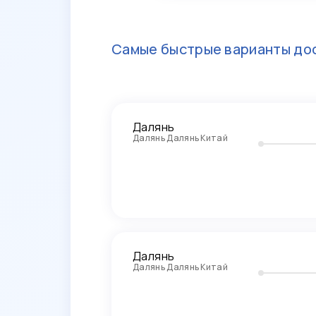
Самые быстрые варианты дос
Далянь
Далянь Далянь Китай
Далянь
Далянь Далянь Китай