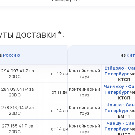
ты доставки *:
в
Россию
из
Кит
Бэйцзяо - Са
 294 097,41 ₽ за
Контейнерный
от 12 дн.
Петербург
ч
20DC
груз
КТСП
Чанчжоу - Са
 284 097,41 ₽ за
Контейнерный
от 11 дн.
Петербург
ч
20DC
груз
КТСП
Чанша - Сан
 278 813,04 ₽ за
Контейнерный
от 14 дн.
Петербург
ч
20DC
груз
ВМТП
Чаншу - Сан
 277 155,41 ₽ за
Контейнерный
от 14 дн.
Петербург
ч
20DC
груз
ВМТП