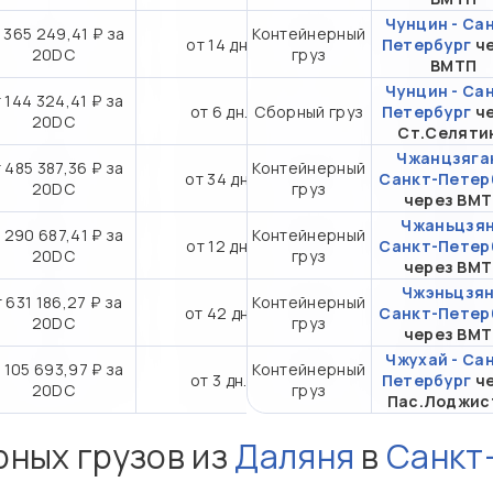
Чунцин - Са
 365 249,41 ₽ за
Контейнерный
от 14 дн.
Петербург
ч
20DC
груз
ВМТП
Чунцин - Са
 144 324,41 ₽ за
от 6 дн.
Сборный груз
Петербург
ч
20DC
Ст.Селяти
Чжанцзяган
 485 387,36 ₽ за
Контейнерный
от 34 дн.
Санкт-Петер
20DC
груз
через ВМ
Чжаньцзян
 290 687,41 ₽ за
Контейнерный
от 12 дн.
Санкт-Петер
20DC
груз
через ВМ
Чжэньцзян
 631 186,27 ₽ за
Контейнерный
от 42 дн.
Санкт-Петер
20DC
груз
через ВМ
Чжухай - Са
 105 693,97 ₽ за
Контейнерный
от 3 дн.
Петербург
ч
20DC
груз
Пас.Лоджис
рных грузов из
Даляня
в
Санкт