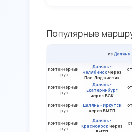
Популярные маршру
из
Даляня
Далянь -
Контейнерный
от
Челябинск
через
груз
Пас.Лоджистик
Далянь -
Контейнерный
от
Екатеринбург
груз
через ВСК
Контейнерный
Далянь - Иркутск
от
груз
через ВМТП
Далянь -
Контейнерный
от
Красноярск
через
груз
ВМТП