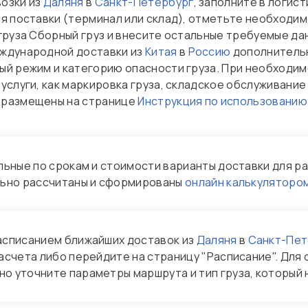
озки из
Даляня
в
Санкт-Петербург
, заполните в логис
ия поставки (терминал или склад), отметьте необходи
груза Сборный груз и внесите остальные требуемые да
еждународной доставки из
Китая
в
Россию
дополнительн
ый режим и категорию опасности груза. При необходим
услуги, как маркировка груза, складское обслуживани
 размещены на странице
Инструкция по использованию
ные по срокам и стоимости варианты доставки для раз
ьно рассчитаны и сформированы
онлайн калькуляторо
асписанием ближайших доставок из
Даляня
в
Санкт-Пет
расчета либо перейдите на страницу "Расписание". Дл
о уточните параметры маршрута и тип груза, который