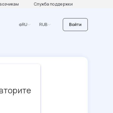
возчикам
Служба поддержки
RU
RUB
Войти
овторите