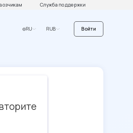
возчикам
Служба поддержки
RU
RUB
Войти
овторите