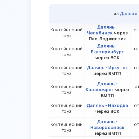
из
Даляня
Далянь -
Контейнерный
от
Челябинск
через
груз
Пас.Лоджистик
Далянь -
Контейнерный
от
Екатеринбург
груз
через ВСК
Контейнерный
Далянь - Иркутск
от
груз
через ВМТП
Далянь -
Контейнерный
от
Красноярск
через
груз
ВМТП
Контейнерный
Далянь - Находка
от
груз
через ВСК
Далянь -
Контейнерный
от
Новороссийск
груз
через ВМТП