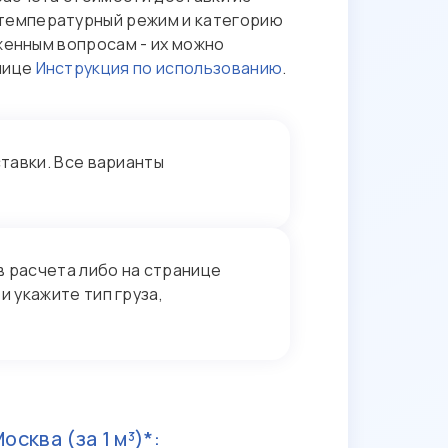
 температурный режим и категорию
женным вопросам - их можно
нице
Инструкция по использованию
.
тавки. Все варианты
 расчета либо на странице
 укажите тип груза,
Москва
(за 1 м³)*: