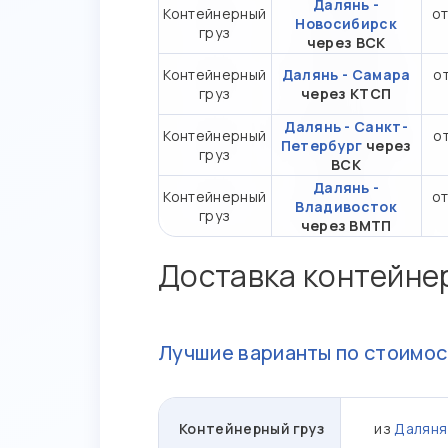
Далянь -
Контейнерный
от
Новосибирск
груз
через ВСК
Контейнерный
Далянь - Самара
от
груз
через КТСП
Далянь - Санкт-
Контейнерный
от
Петербург
через
груз
ВСК
Далянь -
Контейнерный
от
Владивосток
груз
через ВМТП
Доставка контейне
Лучшие варианты по стоимос
Контейнерный груз
из
Даляня