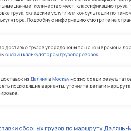
ьные данные: количество мест, классификацию груза,
вка груза, складские услуги или консультации по тамо
алькулятора. Подробную информацию смотрите на стра
о доставке грузов упорядочены по цене и времени дос
ны
онлайн калькулятором грузоперевозок
.
 доставок из
Даляня
в
Москву
можно среди результатов
деть подходящие варианты, уточните детали маршрута и
ировке.
тавки сборных грузов по маршруту
Далянь-