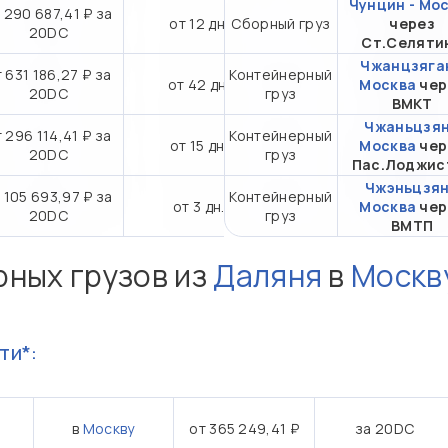
Чунцин - Мо
 290 687,41 ₽ за
от 12 дн.
Сборный груз
через
20DC
Ст.Селяти
Чжанцзяган
 631 186,27 ₽ за
Контейнерный
от 42 дн.
Москва
чер
20DC
груз
ВМКТ
Чжаньцзян
 296 114,41 ₽ за
Контейнерный
от 15 дн.
Москва
чер
20DC
груз
Пас.Лоджис
Чжэньцзян
 105 693,97 ₽ за
Контейнерный
от 3 дн.
Москва
чер
20DC
груз
ВМТП
рных грузов из
Даляня
в
Москв
ти*:
в
Москву
от 365 249,41 ₽
за 20DC