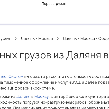
Перезагрузить
 услуг
Далянь - Москва
Далянь - Москва - Сбор
ных грузов из Даляня 
ОнлогСистем
вы можете рассчитать стоимость доставки
на таможенное оформление и услуги ВЭД, а далее пода
диной цифровой экосистеме.
возки из
Даляня
в
Москву
, в интерфейсе калькулятора 
бходимость погрузочно‑разгрузочных работ, обозначьте
 поля. Для максимально точного анализа маршрутов и 