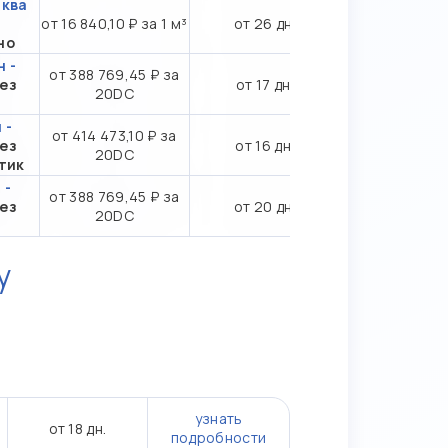
сква
от 16 840,10 ₽ за 1 м³
от 26 дн.
но
 -
от 388 769,45 ₽ за
ез
от 17 дн.
20DC
 -
от 414 473,10 ₽ за
ез
от 16 дн.
20DC
тик
 -
от 388 769,45 ₽ за
ез
от 20 дн.
20DC
у
узнать
от 18 дн.
подробности