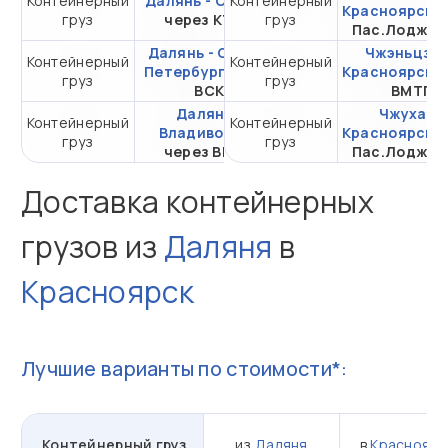
Контейнерный
Далянь - Самара
Контейнерный
от 631 186,27 ₽ за
Красноярск
ч
груз
через КТСП
груз
20DC
Пас.Лоджис
Далянь - Санкт-
Чжэньцзян
Контейнерный
Контейнерный
от 296 114,41 ₽ за
Петербург
через
Красноярск
ч
груз
груз
20DC
ВСК
ВМТП
Далянь -
Чжухай -
Контейнерный
Контейнерный
от 105 693,97 ₽ за
Владивосток
Красноярск
ч
груз
груз
20DC
через ВМТП
Пас.Лоджис
Доставка контейнерных
грузов из
Даляня
в
Красноярск
Лучшие варианты по стоимости*:
Контейнерный груз
из
Даляня
в
Красноярс