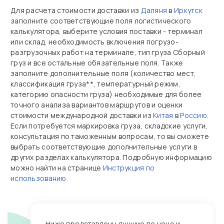
Для расчета стоимости доставки из
Даляня
в
Иркутск
заполните соответствующие поля логистического
калькулятора, выберите условия поставки - терминал
или склад, необходимость включения погрузо-
разгрузочных работ на терминале, тип груза Сборный
груз и все остальные обязательные поля. Также
заполните дополнительные поля (количество мест,
классификация груза**, температурный режим,
категорию опасности груза) необходимые для более
точного анализа вариантов маршрутов и оценки
стоимости международной доставки из
Китая
в
Россию
.
Если потребуется маркировка груза, складские услуги,
консультация по таможенным вопросам, то вы сможете
выбрать соответствующие дополнительные услуги в
других разделах калькулятора. Подробную информацию
можно найти на странице
Инструкция по
использованию
.
Ниже представлены лучшие по цене и