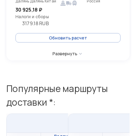
Далянь Далянь Китай
Россия
30 925,18 ₽
Налоги и сборы
3179.18 RUB
Обновить расчет
Развернуть
Популярные маршруты
доставки *:
из
Даляня
в
Россию
и