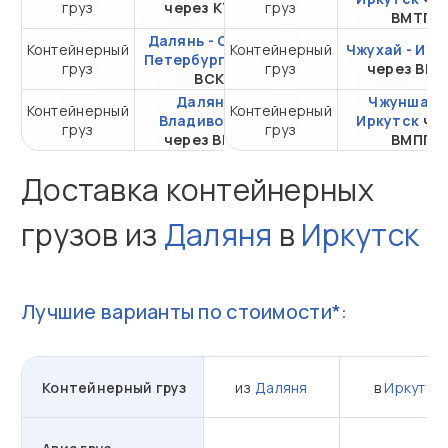
груз
через КТСП
груз
20DC
ВМТП
Далянь - Санкт-
Контейнерный
Контейнерный
от 296 114,41 ₽ за
Чжухай - Ирк
Петербург
через
груз
груз
20DC
через ВМ
ВСК
Далянь -
Чжуншань 
Контейнерный
Контейнерный
от 105 693,97 ₽ за
Владивосток
Иркутск
че
груз
груз
20DC
через ВМТП
ВМПП
Доставка контейнерных
грузов из
Даляня
в
Иркутск
Лучшие варианты по стоимости*:
Контейнерный груз
из
Даляня
в
Иркутск