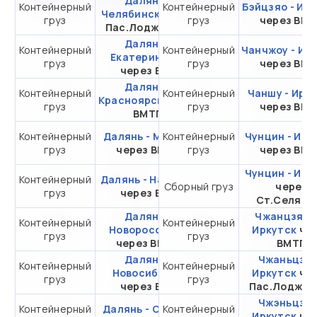
Далянь -
Контейнерный
Контейнерный
от 294 097,41 ₽ за
Бэйцзяо - Ир
Челябинск
через
груз
груз
20DC
через ВМ
Пас.Лоджистик
Далянь -
Контейнерный
Контейнерный
от 284 097,41 ₽ за
Чанчжоу - Ир
Екатеринбург
груз
груз
20DC
через ВМ
через ВСК
Далянь -
Контейнерный
Контейнерный
от 277 155,41 ₽ за
Чаншу - Ирк
Красноярск
через
груз
груз
20DC
через ВМ
ВМТП
Контейнерный
Далянь - Москва
Контейнерный
от 365 249,41 ₽ за
Чунцин - Ирк
груз
через ВМКТ
груз
20DC
через ВМ
Чунцин - Ирк
Контейнерный
Далянь - Находка
от 144 324,41 ₽ за
Сборный груз
через
груз
через ВСК
20DC
Ст.Селяти
Далянь -
Чжанцзяган
Контейнерный
Контейнерный
от 485 387,36 ₽ за
Новороссийск
Иркутск
че
груз
груз
20DC
через ВМТП
ВМТП
Далянь -
Чжаньцзян
Контейнерный
Контейнерный
от 290 687,41 ₽ за
Новосибирск
Иркутск
че
груз
груз
20DC
через ВСК
Пас.Лоджис
Чжэньцзян
Контейнерный
Далянь - Самара
Контейнерный
от 631 186,27 ₽ за
Иркутск
че