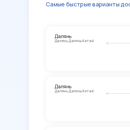
Самые быстрые варианты дос
Далянь
Далянь Далянь Китай
Далянь
Далянь Далянь Китай