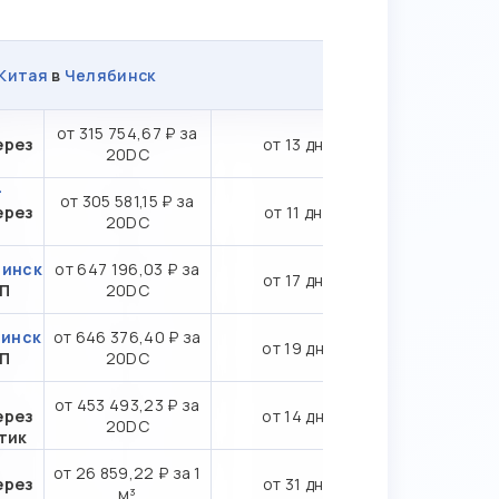
Китая
в
Челябинск
-
от 315 754,67 ₽ за
ерез
от 13 дн.
20DC
-
от 305 581,15 ₽ за
ерез
от 11 дн.
20DC
бинск
от 647 196,03 ₽ за
от 17 дн.
ТП
20DC
бинск
от 646 376,40 ₽ за
от 19 дн.
ТП
20DC
от 453 493,23 ₽ за
ерез
от 14 дн.
20DC
тик
от 26 859,22 ₽ за 1
ерез
от 31 дн.
м³