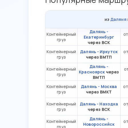
из
Даляня
Далянь -
Контейнерный
от
Екатеринбург
груз
через ВСК
Контейнерный
Далянь - Иркутск
от
груз
через ВМТП
Далянь -
Контейнерный
от
Красноярск
через
груз
ВМТП
Контейнерный
Далянь - Москва
от
груз
через ВМКТ
Контейнерный
Далянь - Находка
от
груз
через ВСК
Далянь -
Контейнерный
от
Новороссийск
груз