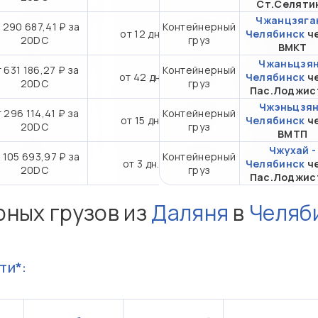
Ст.Селяти
Чжанцзяган
 290 687,41 ₽ за
Контейнерный
от 12 дн.
Челябинск
ч
20DC
груз
ВМКТ
Чжаньцзян
 631 186,27 ₽ за
Контейнерный
от 42 дн.
Челябинск
ч
20DC
груз
Пас.Лоджис
Чжэньцзян
 296 114,41 ₽ за
Контейнерный
от 15 дн.
Челябинск
ч
20DC
груз
ВМТП
Чжухай -
 105 693,97 ₽ за
Контейнерный
от 3 дн.
Челябинск
ч
20DC
груз
Пас.Лоджис
рных грузов из
Даляня
в
Челяб
ти*: