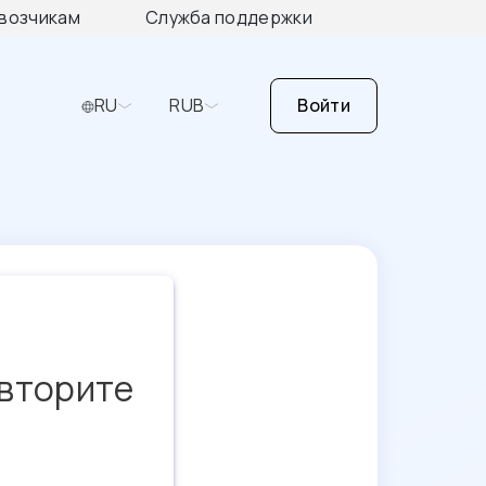
возчикам
Служба поддержки
RU
RUB
Войти
овторите