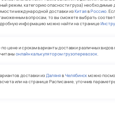
рный режим, категорию опасности груза) необходимые 
оимости международной доставки из
Китая
в
Россию
. Е
о таможенным вопросам, то вы сможете выбрать соотв
Подробную информацию можно найти на странице
Инстру
по цене и срокам варианты доставки различных видов 
считаны
онлайн калькулятором грузоперевозок
.
ариантов доставки из
Даляня
в
Челябинск
можно посмо
асчета или на странице Расписание, уточнив параметры