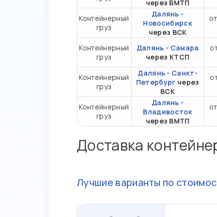
через ВМТП
Далянь -
Контейнерный
от
Новосибирск
груз
через ВСК
Контейнерный
Далянь - Самара
от
груз
через КТСП
Далянь - Санкт-
Контейнерный
от
Петербург
через
груз
ВСК
Далянь -
Контейнерный
от
Владивосток
груз
через ВМТП
Доставка контейне
Лучшие варианты по стоимос