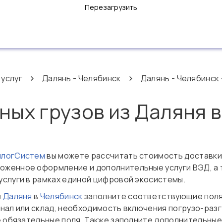
Перезагрузить
 услуг
Далянь - Челябинск
Далянь - Челябинск 
ных грузов из Даляня 
нлогСистем
вы можете рассчитать стоимость доставки
моженное оформление и дополнительные услуги ВЭД, а 
услуги в рамках единой цифровой экосистемы.
з
Даляня
в
Челябинск
заполните соответствующие поля 
нал или склад, необходимость включения погрузо-разг
е обязательные поля. Также заполните дополнительные